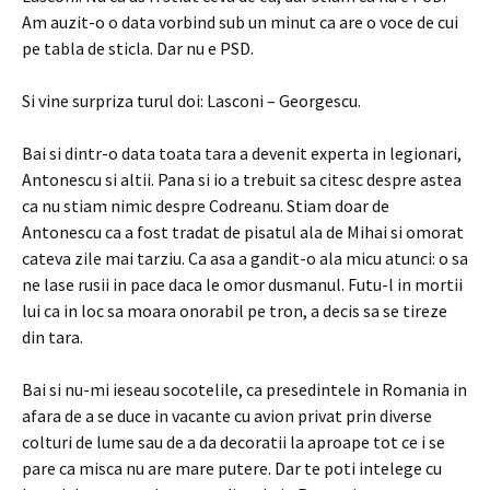
Am auzit-o o data vorbind sub un minut ca are o voce de cui
pe tabla de sticla. Dar nu e PSD.
Si vine surpriza turul doi: Lasconi – Georgescu.
Bai si dintr-o data toata tara a devenit experta in legionari,
Antonescu si altii. Pana si io a trebuit sa citesc despre astea
ca nu stiam nimic despre Codreanu. Stiam doar de
Antonescu ca a fost tradat de pisatul ala de Mihai si omorat
cateva zile mai tarziu. Ca asa a gandit-o ala micu atunci: o sa
ne lase rusii in pace daca le omor dusmanul. Futu-l in mortii
lui ca in loc sa moara onorabil pe tron, a decis sa se tireze
din tara.
Bai si nu-mi ieseau socotelile, ca presedintele in Romania in
afara de a se duce in vacante cu avion privat prin diverse
colturi de lume sau de a da decoratii la aproape tot ce i se
pare ca misca nu are mare putere. Dar te poti intelege cu