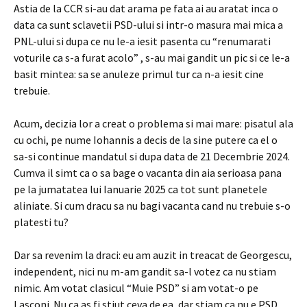
Astia de la CCR si-au dat arama pe fata ai au aratat inca o
data ca sunt sclavetii PSD-ului si intr-o masura mai mica a
PNL-ului si dupa ce nu le-a iesit pasenta cu “renumarati
voturile ca s-a furat acolo” , s-au mai gandit un pic si ce le-a
basit mintea: sa se anuleze primul tur ca n-a iesit cine
trebuie.
Acum, decizia lor a creat o problema si mai mare: pisatul ala
cu ochi, pe nume Iohannis a decis de la sine putere ca el o
sa-si continue mandatul si dupa data de 21 Decembrie 2024.
Cumva il simt ca o sa bage o vacanta din aia serioasa pana
pe la jumatatea lui Ianuarie 2025 ca tot sunt planetele
aliniate. Si cum dracu sa nu bagi vacanta cand nu trebuie s-o
platesti tu?
Dar sa revenim la draci: eu am auzit in treacat de Georgescu,
independent, nici nu m-am gandit sa-l votez ca nu stiam
nimic. Am votat clasicul “Muie PSD” si am votat-o pe
Lasconi. Nu ca as fi stiut ceva de ea, dar stiam ca nu e PSD.