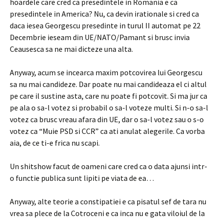
hoardele care cred ca presedintele in Romania e ca
presedintele in America? Nu, ca devin irationale si cred ca
daca iesea Georgescu presedinte in turul II automat pe 22
Decembrie ieseam din UE/NATO/Pamant si brusc invia
Ceausesca sa ne mai dicteze una alta.
Anyway, acum se incearca maxim potcovirea lui Georgescu
sa nu mai candideze. Dar poate nu mai candideaza el ci altul
pe care il sustine asta, care nu poate fi potcovit. Si ma jur ca
pe ala o sa-l votez si probabil o sa-l voteze multi. Si n-o sa-l
votez ca brusc vreau afara din UE, dar o sa-l votez sau o s-o
votez ca “Muie PSD si CCR” ca ati anulat alegerile. Ca vorba
aia, de ce ti-e frica nu scapi.
Un shitshow facut de oameni care cred ca o data ajunsi intr-
o functie publica sunt lipiti pe viata de ea…
Anyway, alte teorie a constipatiei e ca pisatul sef de tara nu
vrea sa plece de la Cotroceni e ca inca nu e gata viloiul de la