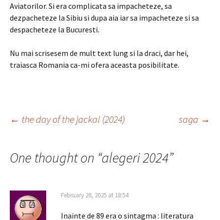
Aviatorilor. Si era complicata sa impacheteze, sa
dezpacheteze la Sibiu si dupa aia iar sa impacheteze si sa
despacheteze la Bucuresti.
Nu mai scrisesem de mult text lung si la draci, dar hei,
traiasca Romania ca-mi ofera aceasta posibilitate.
Post
←
the day of the jackal (2024)
saga
→
navigation
One thought on “
alegeri 2024
”
February 28, 2025 at 18:54
Inainte de 89 era o sintagma : literatura