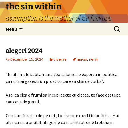
Skip
the sin within
to
assumption is the mother of all fuckups
content
Search
Menu
for:
alegeri 2024
December 15, 2024
diverse
ma-sa
,
nervi
“In ultimele saptamana toata lumea e experta in politica
ca nu mai gasesti un prost cu care sa stai de vorba”.
Asa, ca cica e frumi sa incepi texte cu citate, te face dastept
sau ceva de genul.
Cum am furat-o de pe net, toti sunt experti in politica. Mai
ales ca s-au anulat alegerile ca n-a intrat cine trebuie in