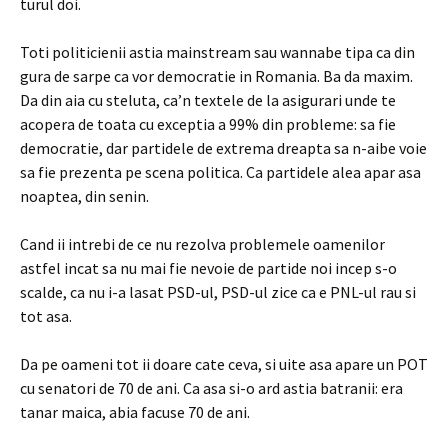
turul doi.
Toti politicienii astia mainstream sau wannabe tipa ca din
gura de sarpe ca vor democratie in Romania. Ba da maxim.
Da din aia cu steluta, ca’n textele de la asigurari unde te
acopera de toata cu exceptia a 99% din probleme: sa fie
democratie, dar partidele de extrema dreapta sa n-aibe voie
sa fie prezenta pe scena politica. Ca partidele alea apar asa
noaptea, din senin.
Cand ii intrebi de ce nu rezolva problemele oamenilor
astfel incat sa nu mai fie nevoie de partide noi incep s-o
scalde, ca nu i-a lasat PSD-ul, PSD-ul zice ca e PNL-ul rau si
tot asa.
Da pe oameni tot ii doare cate ceva, si uite asa apare un POT
cu senatori de 70 de ani. Ca asa si-o ard astia batranii: era
tanar maica, abia facuse 70 de ani.