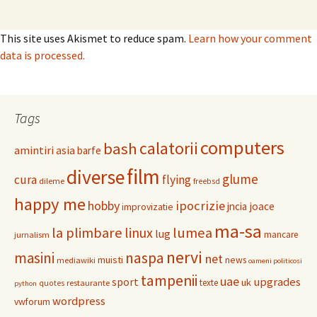
This site uses Akismet to reduce spam.
Learn how your comment
data is processed.
Tags
computers
calatorii
bash
amintiri
asia
barfe
film
diverse
glume
cura
flying
dileme
freebsd
happy me
hobby
ipocrizie
jncia
joace
improvizatie
ma-sa
la plimbare
linux
lumea
lug
mancare
jurnalism
nervi
masini
naspa
net
muisti
news
mediawiki
oameni politicosi
tampenii
uae
upgrades
sport
uk
texte
restaurante
quotes
python
wordpress
vwforum