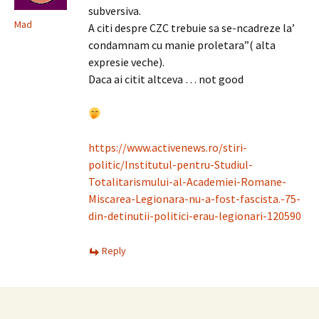
subversiva.
Mad
A citi despre CZC trebuie sa se-ncadreze la’
condamnam cu manie proletara”( alta
expresie veche).
Daca ai citit altceva … not good
https://www.activenews.ro/stiri-
politic/Institutul-pentru-Studiul-
Totalitarismului-al-Academiei-Romane-
Miscarea-Legionara-nu-a-fost-fascista.-75-
din-detinutii-politici-erau-legionari-120590
Reply