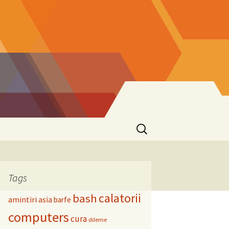
Search
for:
Tags
calatorii
bash
amintiri
asia
barfe
computers
cura
dileme