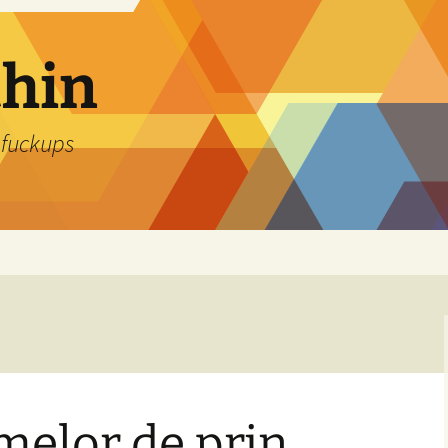
thin
 fuckups
amelor de prin