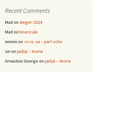
Recent Comments
Mad
on
alegeri 2024
Mad
on
bisericale
nimeni
on
.ru vs .ua – part ocho
sin
on
ppl(a) – teoria
Arnautoiu George
on
ppl(a) – teoria