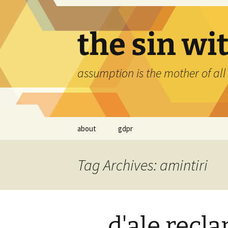
Skip
to
content
the sin wi
assumption is the mother of all
about
gdpr
Tag Archives: amintiri
d'ale recl