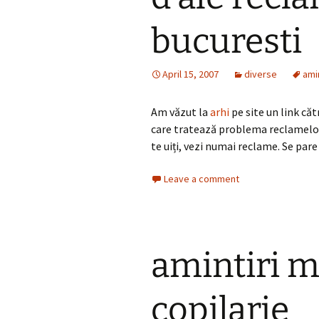
bucuresti
April 15, 2007
diverse
amin
Am văzut la
arhi
pe site un link că
care tratează problema reclamelor
te uiți, vezi numai reclame. Se pare 
Leave a comment
amintiri m
copilarie