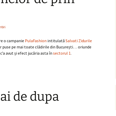
tiri
tre o campanie
PulaFashion
intitulată
Salvati Zidurile
 puse pe mai toate clădirile din București… oriunde
c’a avut și efect jucăria asta în
sectorul 1
.
ai de dupa