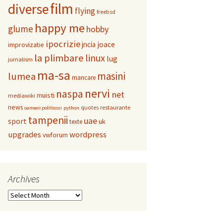
film
diverse
flying
freebsd
happy me
glume
hobby
ipocrizie
jncia
joace
improvizatie
la plimbare
linux
lug
jurnalism
ma-sa
masini
lumea
mancare
nervi
naspa
net
muisti
mediawiki
news
restaurante
quotes
oameni politicosi
python
tampenii
uae
sport
uk
texte
upgrades
wordpress
vwforum
Archives
Archives