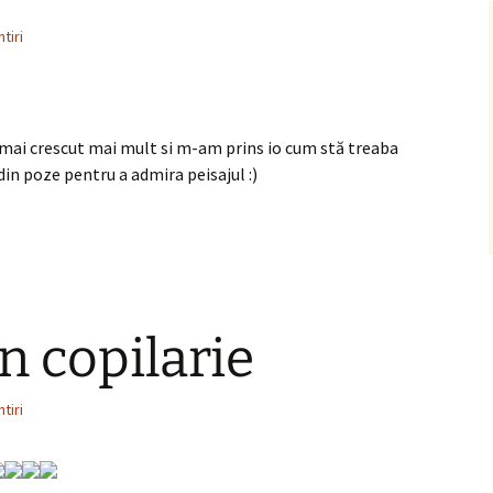
tiri
ai crescut mai mult si m-am prins io cum stă treaba
din poze pentru a admira peisajul :)
n copilarie
tiri