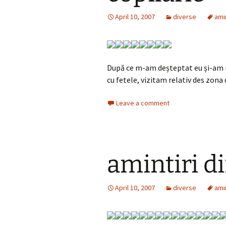
April 10, 2007
diverse
amin
După ce m-am deșteptat eu și-am m
cu fetele, vizitam relativ des zona 
Leave a comment
amintiri di
April 10, 2007
diverse
amin