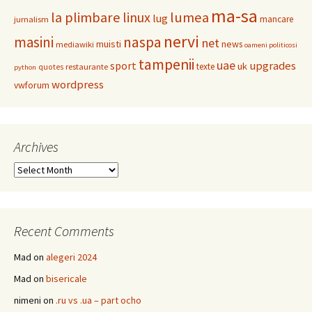
ma-sa
la plimbare
linux
lumea
lug
mancare
jurnalism
nervi
masini
naspa
net
muisti
news
mediawiki
oameni politicosi
tampenii
uae
upgrades
sport
uk
texte
restaurante
quotes
python
wordpress
vwforum
Archives
Archives
Recent Comments
Mad
on
alegeri 2024
Mad
on
bisericale
nimeni
on
.ru vs .ua – part ocho