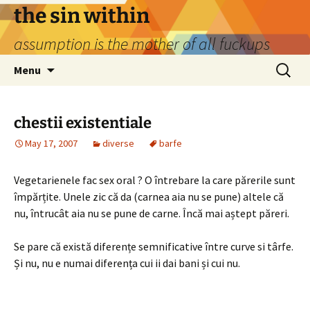
Skip
the sin within
to
assumption is the mother of all fuckups
content
Search
Menu
for:
chestii existentiale
May 17, 2007
diverse
barfe
Vegetarienele fac sex oral ? O întrebare la care părerile sunt
împărțite. Unele zic că da (carnea aia nu se pune) altele că
nu, întrucât aia nu se pune de carne. Încă mai aștept păreri.
Se pare că există diferențe semnificative între curve si târfe.
Și nu, nu e numai diferența cui ii dai bani și cui nu.