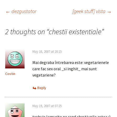
Post
←
dezgustator
[geek stuff] vista
→
navigation
2 thoughts on “
chestii existentiale
”
May 18, 2007 at 20:15
Mai degraba întrebarea este: vegetarienele
care fac sex oral _si inghit_ mai sunt
Costin
vegetariene?
Reply
May 19, 2007 at 07:25
trebuie lamurite pe rand chestiunile astea ;)