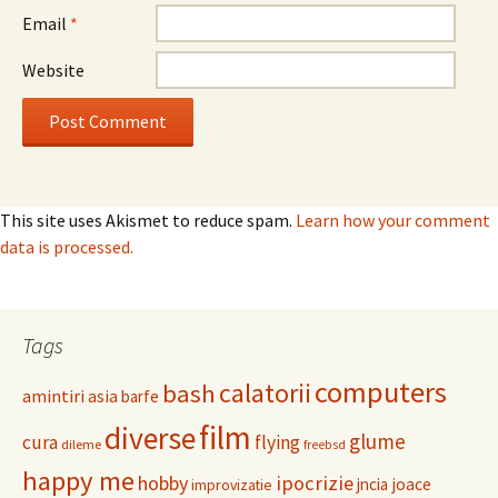
Email
*
Website
This site uses Akismet to reduce spam.
Learn how your comment
data is processed.
Tags
computers
calatorii
bash
amintiri
asia
barfe
film
diverse
glume
cura
flying
dileme
freebsd
happy me
hobby
ipocrizie
jncia
joace
improvizatie