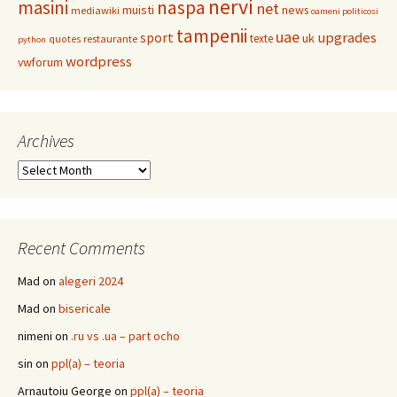
nervi
masini
naspa
net
muisti
news
mediawiki
oameni politicosi
tampenii
uae
upgrades
sport
uk
texte
restaurante
quotes
python
wordpress
vwforum
Archives
Archives
Recent Comments
Mad
on
alegeri 2024
Mad
on
bisericale
nimeni
on
.ru vs .ua – part ocho
sin
on
ppl(a) – teoria
Arnautoiu George
on
ppl(a) – teoria