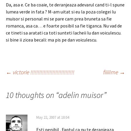
Da, asa e. Ce ba coaie, te deranjeaza adevarul cand ti-l spune
lumea verde in fata ? M-am uitat si eu la poza colegei lu
muisor si personal mi se pare cam prea bruneta sa fie
romanca, asa ca… e foarte posibil sa fie tiganca. Nu vad de
ce tineti sa aratati ca toti sunteti lacheii lu dan voiculescu.
si bine ii zicea becali: ma pis pe dan voiculescu.
Post
←
victorie !!!!!!!!!!!!!!!!!!!!!!!!!!!!!!
fiiiilme
→
navigation
10 thoughts on “
adelin muisor
”
May 22, 2007 at 18:04
Esti penibil . Faptul ca nu te deranjeaza