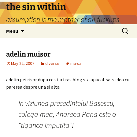
Skip
the sin within
to
assumption is the mother of all fuckups
content
Search
Menu
for:
adelin muisor
May 22, 2007
diverse
ma-sa
adelin petrisor dupa ce si-a tras blog s-a apucat sa-si dea cu
parerea despre una si alta.
In viziunea presedintelui Basescu,
colega mea, Andreea Pana este o
“tiganca imputita”!