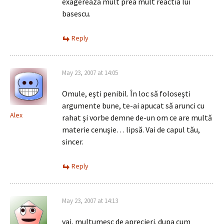
exagereaza mult prea mult reactia lui
basescu.
Reply
May 23, 2007 at 14:05
Omule, eşti penibil. În loc să foloseşti
argumente bune, te-ai apucat să arunci cu
Alex
rahat şi vorbe demne de-un om ce are multă
materie cenuşie… lipsă. Vai de capul tău,
sincer.
Reply
May 23, 2007 at 14:13
vai, multumesc de aprecieri. dupa cum