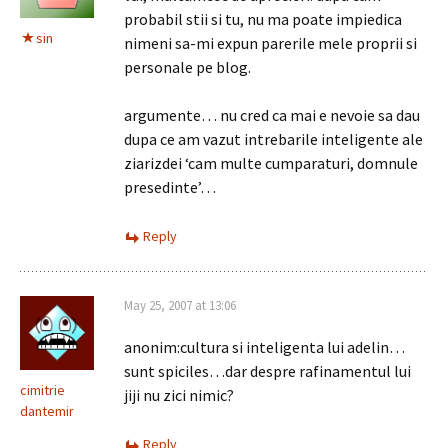
probabil stii si tu, nu ma poate impiedica
sin
nimeni sa-mi expun parerile mele proprii si
personale pe blog.
argumente… nu cred ca mai e nevoie sa dau
dupa ce am vazut intrebarile inteligente ale
ziarizdei ‘cam multe cumparaturi, domnule
presedinte’…
Reply
May 25, 2007 at 13:06
anonim:cultura si inteligenta lui adelin…
sunt spiciles…dar despre rafinamentul lui
cimitrie
jiji nu zici nimic?
dantemir
Reply