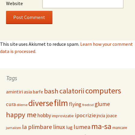
Website
This site uses Akismet to reduce spam.
Learn how your comment
data is processed.
Tags
computers
calatorii
bash
amintiri
asia
barfe
film
diverse
glume
cura
flying
dileme
freebsd
happy me
hobby
ipocrizie
jncia
joace
improvizatie
ma-sa
la plimbare
linux
lumea
lug
mancare
jurnalism