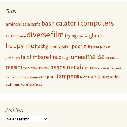
Tags
computers
calatorii
bash
amintiri
asia
barfe
film
diverse
glume
cura
flying
dileme
freebsd
happy me
hobby
ipocrizie
jncia
joace
improvizatie
ma-sa
la plimbare
linux
lumea
lug
mancare
jurnalism
nervi
masini
naspa
net
muisti
news
mediawiki
oameni politicosi
tampenii
uae
upgrades
sport
uk
texte
restaurante
quotes
python
wordpress
vwforum
Archives
Archives