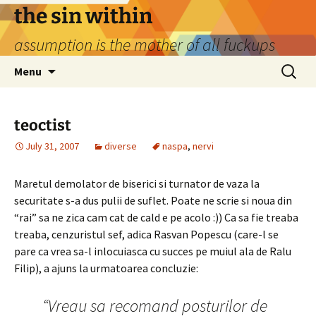
Skip
the sin within
to
assumption is the mother of all fuckups
content
Search
Menu
for:
teoctist
July 31, 2007
diverse
naspa
,
nervi
Maretul demolator de biserici si turnator de vaza la
securitate s-a dus pulii de suflet. Poate ne scrie si noua din
“rai” sa ne zica cam cat de cald e pe acolo :)) Ca sa fie treaba
treaba, cenzuristul sef, adica Rasvan Popescu (care-l se
pare ca vrea sa-l inlocuiasca cu succes pe muiul ala de Ralu
Filip), a ajuns la urmatoarea concluzie:
“Vreau sa recomand posturilor de