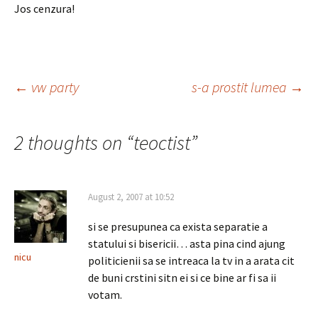
Jos cenzura!
Post
←
vw party
s-a prostit lumea
→
navigation
2 thoughts on “
teoctist
”
August 2, 2007 at 10:52
si se presupunea ca exista separatie a
statului si bisericii… asta pina cind ajung
nicu
politicienii sa se intreaca la tv in a arata cit
de buni crstini sitn ei si ce bine ar fi sa ii
votam.