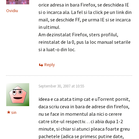
orice adresa in bara Firefox, se deschidea IE
Ovidiu
si o incarca ala. La fel si la click pe un link din
mail, se deschide FF, pe urma IE si se incarca
in ultimul.
Am dezinstalat Firefox, sters profilul,
reinstalat de la 0, pus la loc manual setarile
si a luat-o din loc.
Reply
September 30, 2007 at 10:55
ideea e ca atata timp cat e uTorrent pornit,
daca scriu ceva in bara de adrese din firefox,
sin
nu se face in momentul ala nici o cerere
catre site-ul respectiv… ci abia dupa 1-2
minute, si chiar si atunci pleaca foarte greu
pachetele (adica se primesc putine date,