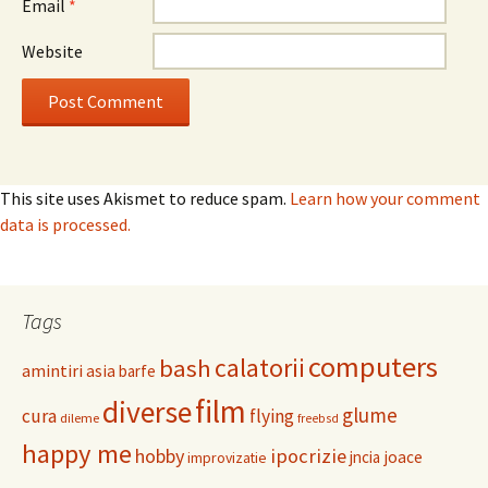
Email
*
Website
This site uses Akismet to reduce spam.
Learn how your comment
data is processed.
Tags
computers
calatorii
bash
amintiri
asia
barfe
film
diverse
glume
cura
flying
dileme
freebsd
happy me
hobby
ipocrizie
jncia
joace
improvizatie