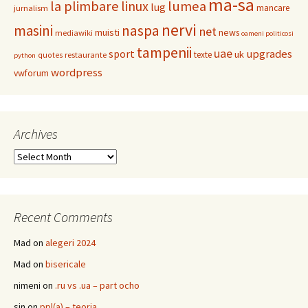
ma-sa
la plimbare
linux
lumea
lug
mancare
jurnalism
nervi
masini
naspa
net
muisti
news
mediawiki
oameni politicosi
tampenii
uae
upgrades
sport
uk
texte
restaurante
quotes
python
wordpress
vwforum
Archives
Archives
Recent Comments
Mad
on
alegeri 2024
Mad
on
bisericale
nimeni
on
.ru vs .ua – part ocho
sin
on
ppl(a) – teoria