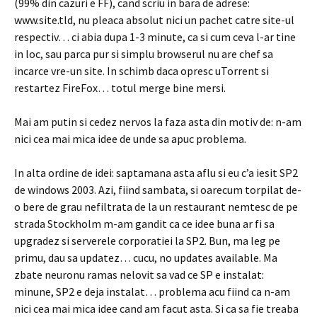
(99% din cazuri e FF), cand scriu in bara de adrese:
www.site.tld, nu pleaca absolut nici un pachet catre site-ul
respectiv… ci abia dupa 1-3 minute, ca si cum ceva l-ar tine
in loc, sau parca pur si simplu browserul nu are chef sa
incarce vre-un site. In schimb daca opresc uTorrent si
restartez FireFox… totul merge bine mersi.
Mai am putin si cedez nervos la faza asta din motiv de: n-am
nici cea mai mica idee de unde sa apuc problema.
In alta ordine de idei: saptamana asta aflu si eu c’a iesit SP2
de windows 2003. Azi, fiind sambata, si oarecum torpilat de-
o bere de grau nefiltrata de la un restaurant nemtesc de pe
strada Stockholm m-am gandit ca ce idee buna ar fi sa
upgradez si serverele corporatiei la SP2. Bun, ma leg pe
primu, dau sa updatez… cucu, no updates available. Ma
zbate neuronu ramas nelovit sa vad ce SP e instalat:
minune, SP2 e deja instalat… problema acu fiind ca n-am
nici cea mai mica idee cand am facut asta. Si ca sa fie treaba