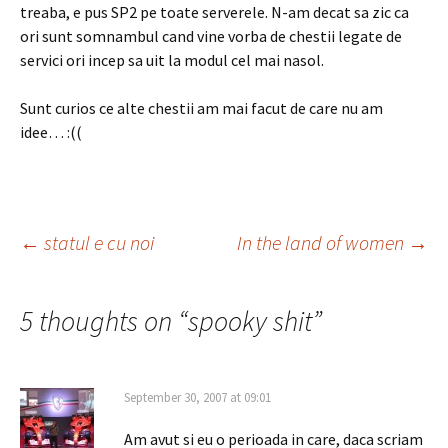
treaba, e pus SP2 pe toate serverele. N-am decat sa zic ca
ori sunt somnambul cand vine vorba de chestii legate de
servici ori incep sa uit la modul cel mai nasol.
Sunt curios ce alte chestii am mai facut de care nu am
idee… :((
Post
←
statul e cu noi
In the land of women
→
navigation
5 thoughts on “
spooky shit
”
September 30, 2007 at 09:01
Am avut si eu o perioada in care, daca scriam