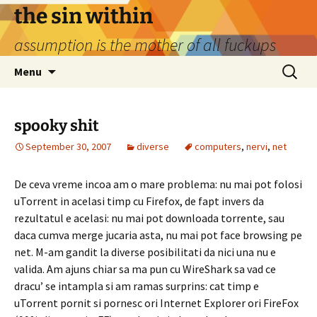
Skip
the sin within
to
assumption is the mother of all fuckups
content
Search
Menu
for:
spooky shit
September 30, 2007
diverse
computers
,
nervi
,
net
De ceva vreme incoa am o mare problema: nu mai pot folosi
uTorrent in acelasi timp cu Firefox, de fapt invers da
rezultatul e acelasi: nu mai pot downloada torrente, sau
daca cumva merge jucaria asta, nu mai pot face browsing pe
net. M-am gandit la diverse posibilitati da nici una nu e
valida. Am ajuns chiar sa ma pun cu WireShark sa vad ce
dracu’ se intampla si am ramas surprins: cat timp e
uTorrent pornit si pornesc ori Internet Explorer ori FireFox