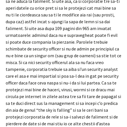
sa ne aduca la faliment. Si uite asa, ca si corporatie tre sa-ti
aperi datele cu orice pret si sa le protejezi cat mai bine sa
nu ti le ciordeasca sau sa ti le modifice aia rai (sau prosti,
dupa caz) astfel incat s-ajungi la sapa de lemn si sa dai
faliment. Si uite asa dupa 109 pagini din 965 am invatat
urmatoarele: adminul daca nu e supravegheat poate fi evil
si poate duce compania la pierzanie. Parolele trebuie
schimbate de security officer si nu de admin pe principiul ca
nu e bine ca un singur om (sau grup de oameni) sa stie tot ce
misca. Si ca nici security officerul ala sa nu faca vreo
tampenie, corporatia trebuie sa aiba si’un security analyst
care el asa e mai impartial si poa sa-l dea in gat pe security
officer daca face ceva naspa si nu-i da si lui partea. Ca sa te
protejezi mai bine de haceri, virusi, wormi si ce dracu mai
circula pe internet in zilele astea tre sa fii tare de papagal si
sa te duci direct sus la management si sa incepi c’o predica
din aia de genul “the sky is falling” si sa le ceri bani sa
protejezi corporatia de rele si sa-i salvezi de faliment si de
pierdere de date si de mai stiu io ce alte chestii d’astea