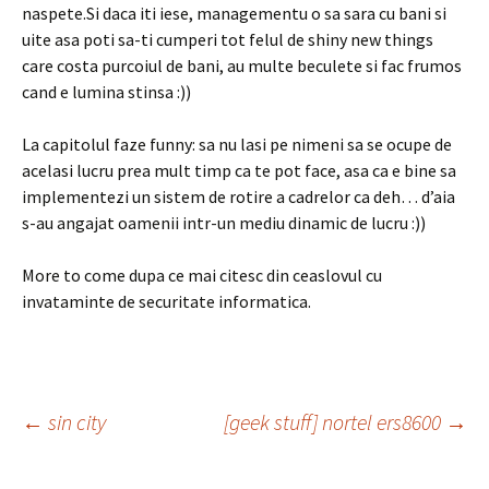
naspete.Si daca iti iese, managementu o sa sara cu bani si
uite asa poti sa-ti cumperi tot felul de shiny new things
care costa purcoiul de bani, au multe beculete si fac frumos
cand e lumina stinsa :))
La capitolul faze funny: sa nu lasi pe nimeni sa se ocupe de
acelasi lucru prea mult timp ca te pot face, asa ca e bine sa
implementezi un sistem de rotire a cadrelor ca deh… d’aia
s-au angajat oamenii intr-un mediu dinamic de lucru :))
More to come dupa ce mai citesc din ceaslovul cu
invataminte de securitate informatica.
Post
←
sin city
[geek stuff] nortel ers8600
→