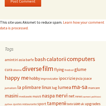
This site uses Akismet to reduce spam.
Learn how your comment
data is processed.
Tags
computers
calatorii
bash
amintiri
asia
barfe
film
diverse
glume
cura
flying
dileme
freebsd
happy me
hobby
ipocrizie
jncia
joace
improvizatie
ma-sa
la plimbare
linux
lumea
lug
mancare
jurnalism
nervi
masini
naspa
net
muisti
news
mediawiki
oameni politicosi
tampenii
uae
upgrades
sport
uk
texte
restaurante
quotes
python