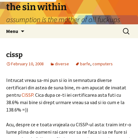
Skip
the sin within
to
assumption is the mother of all fuckups
content
Search
Menu
for:
cissp
February 10, 2008
diverse
barfe
,
computers
Intrucat vreau sa-mi pun si io in semnatura diverse
certificari din astea de suna bine, m-am apucat de invatat
pentru
CISSP
. Cica dupa ce-ti iei certificarea asta futi cu
38.6% mai bine si drept urmare vreau sa vad si io cum e la
138.6% =))
Acu, despre ce e toata vrajeala cu CISSP-ul asta: traim intr-o
lume plina de oameni rai care vor sa ne faca si sa ne fure si