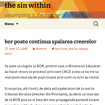
Skip
the sin within
to
assumption is the mother of all fuckups
content
Search
Menu
for:
bor poate continua spalarea creerelor
June 12, 2008
diverse
ipocrizie
,
ma-sa
,
naspa
,
nervi
Se pare ca slugile lu BOR, printre care si Ministerul Educatiei
au facut recurs la procesul prin care CNCD zciea ca nu tre sa
mai puna muii aia de popi icoane prin scoli ca nu’si au rostul.
Si surpriza, alti tonti, de data asta judecatori de la nus’ce
tribunal din asta jmecher din Rromania, au decis ca muii aia
de la BOR poa sa-si faca din nou propaganda punand icoane