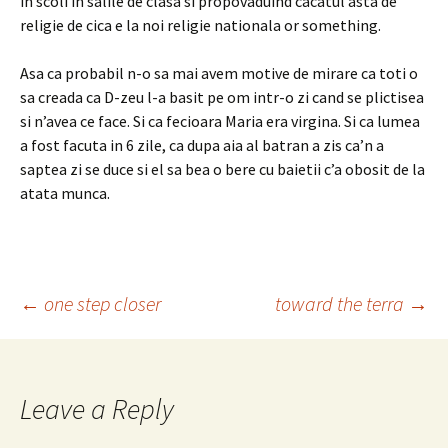
in scoli in salile de clasa si propovaduind cacatul asta de
religie de cica e la noi religie nationala or something.
Asa ca probabil n-o sa mai avem motive de mirare ca toti o
sa creada ca D-zeu l-a basit pe om intr-o zi cand se plictisea
si n’avea ce face. Si ca fecioara Maria era virgina. Si ca lumea
a fost facuta in 6 zile, ca dupa aia al batran a zis ca’n a
saptea zi se duce si el sa bea o bere cu baietii c’a obosit de la
atata munca.
Post
←
one step closer
toward the terra
→
navigation
Leave a Reply