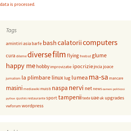
data is processed.
Tags
computers
calatorii
bash
amintiri
asia
barfe
film
diverse
glume
cura
flying
dileme
freebsd
happy me
hobby
ipocrizie
jncia
joace
improvizatie
ma-sa
la plimbare
linux
lumea
lug
mancare
jurnalism
nervi
masini
naspa
net
muisti
news
mediawiki
oameni politicosi
tampenii
uae
upgrades
sport
uk
texte
restaurante
quotes
python
wordpress
vwforum