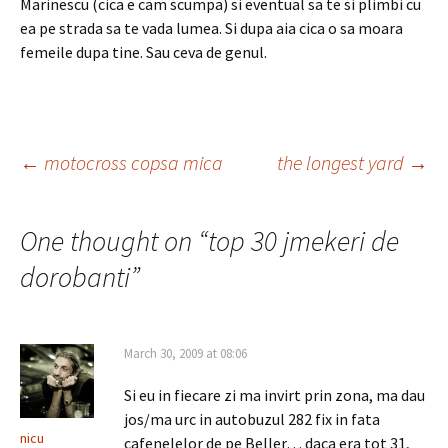
Marinescu (cica e cam scumpa) si eventual sa te si plimbi cu
ea pe strada sa te vada lumea. Si dupa aia cica o sa moara
femeile dupa tine. Sau ceva de genul.
Post
←
motocross copsa mica
the longest yard
→
navigation
One thought on “
top 30 jmekeri de
dorobanti
”
March 30, 2009 at 08:06
Si eu in fiecare zi ma invirt prin zona, ma dau
jos/ma urc in autobuzul 282 fix in fata
nicu
cafenelelor de pe Beller… daca era tot 31,