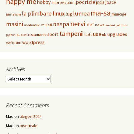
happy me
hobby
ipocrizie
jncia
joace
improvizatie
ma-sa
la plimbare
linux
lumea
lug
mancare
jurnalism
nervi
masini
naspa
net
muisti
news
mediawiki
oameni politicosi
tampenii
uae
upgrades
sport
uk
texte
restaurante
quotes
python
wordpress
vwforum
Archives
Archives
Recent Comments
Mad
on
alegeri 2024
Mad
on
bisericale