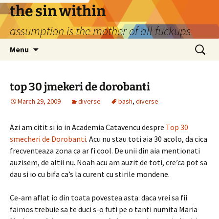
Skip
the sin within
to
assumption is the mother of all fuckups
content
Search
Menu
for:
top 30 jmekeri de dorobanti
March 29, 2009
diverse
bash
,
diverse
Azi am citit si io in Academia Catavencu despre
Top 30
smecheri de Dorobanti
. Acu nu stau toti aia 30 acolo, da cica
frecventeaza zona ca ar fi cool. De unii din aia mentionati
auzisem, de altii nu. Noah acu am auzit de toti, cre’ca pot sa
dau si io cu bifa ca’s la curent cu stirile mondene.
Ce-am aflat io din toata povestea asta: daca vrei sa fii
faimos trebuie sa te duci s-o futi pe o tanti numita Maria