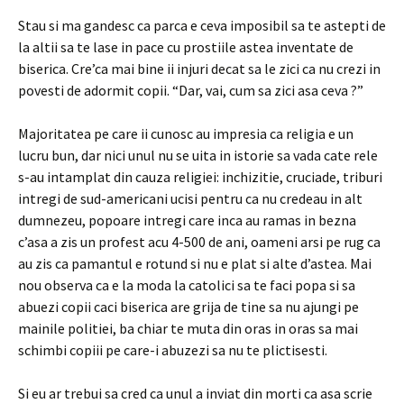
Stau si ma gandesc ca parca e ceva imposibil sa te astepti de
la altii sa te lase in pace cu prostiile astea inventate de
biserica. Cre’ca mai bine ii injuri decat sa le zici ca nu crezi in
povesti de adormit copii. “Dar, vai, cum sa zici asa ceva ?”
Majoritatea pe care ii cunosc au impresia ca religia e un
lucru bun, dar nici unul nu se uita in istorie sa vada cate rele
s-au intamplat din cauza religiei: inchizitie, cruciade, triburi
intregi de sud-americani ucisi pentru ca nu credeau in alt
dumnezeu, popoare intregi care inca au ramas in bezna
c’asa a zis un profest acu 4-500 de ani, oameni arsi pe rug ca
au zis ca pamantul e rotund si nu e plat si alte d’astea. Mai
nou observa ca e la moda la catolici sa te faci popa si sa
abuezi copii caci biserica are grija de tine sa nu ajungi pe
mainile politiei, ba chiar te muta din oras in oras sa mai
schimbi copiii pe care-i abuzezi sa nu te plictisesti.
Si eu ar trebui sa cred ca unul a inviat din morti ca asa scrie