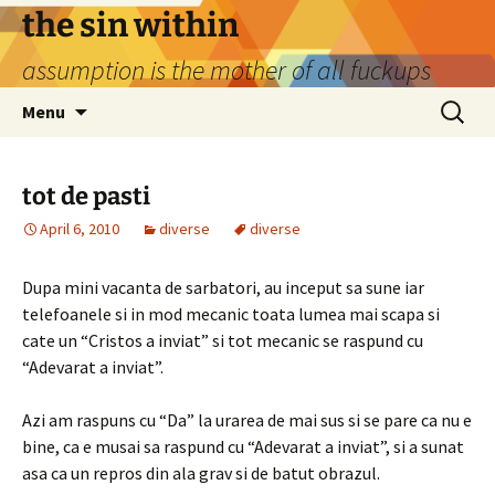
Skip
the sin within
to
assumption is the mother of all fuckups
content
Search
Menu
for:
tot de pasti
April 6, 2010
diverse
diverse
Dupa mini vacanta de sarbatori, au inceput sa sune iar
telefoanele si in mod mecanic toata lumea mai scapa si
cate un “Cristos a inviat” si tot mecanic se raspund cu
“Adevarat a inviat”.
Azi am raspuns cu “Da” la urarea de mai sus si se pare ca nu e
bine, ca e musai sa raspund cu “Adevarat a inviat”, si a sunat
asa ca un repros din ala grav si de batut obrazul.