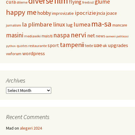
film
diverse
glume
cura
flying
dileme
freebsd
happy me
hobby
ipocrizie
jncia
joace
improvizatie
ma-sa
la plimbare
linux
lumea
lug
mancare
jurnalism
nervi
masini
naspa
net
muisti
news
mediawiki
oameni politicosi
tampenii
uae
upgrades
sport
uk
texte
restaurante
quotes
python
wordpress
vwforum
Archives
Archives
Recent Comments
Mad
on
alegeri 2024