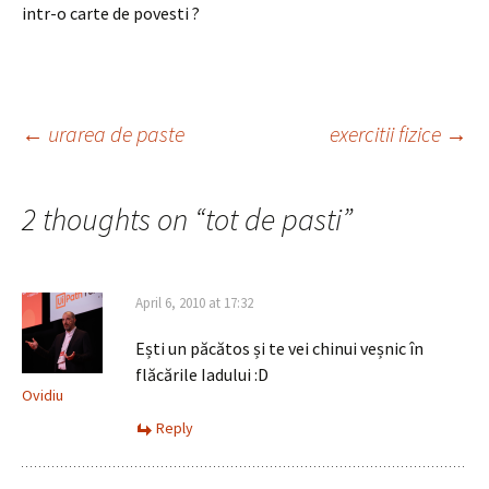
intr-o carte de povesti ?
Post
←
urarea de paste
exercitii fizice
→
navigation
2 thoughts on “
tot de pasti
”
April 6, 2010 at 17:32
Ești un păcătos și te vei chinui veșnic în
flăcările Iadului :D
Ovidiu
Reply