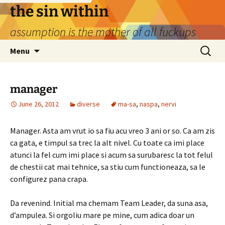
Skip
the sin within
to
assumption is the mother of all fuckups
content
Search
Menu
for:
manager
June 26, 2012
diverse
ma-sa
,
naspa
,
nervi
Manager. Asta am vrut io sa fiu acu vreo 3 ani or so. Ca am zis
ca gata, e timpul sa trec la alt nivel. Cu toate ca imi place
atunci la fel cum imi place si acum sa surubaresc la tot felul
de chestii cat mai tehnice, sa stiu cum functioneaza, sa le
configurez pana crapa.
Da revenind. Initial ma chemam Team Leader, da suna asa,
d’ampulea. Si orgoliu mare pe mine, cum adica doar un