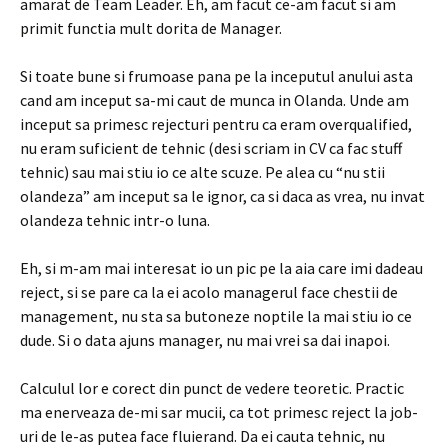
amarat de Team Leader. Eh, am facut ce-am facut si am
primit functia mult dorita de Manager.
Si toate bune si frumoase pana pe la inceputul anului asta
cand am inceput sa-mi caut de munca in Olanda. Unde am
inceput sa primesc rejecturi pentru ca eram overqualified,
nu eram suficient de tehnic (desi scriam in CV ca fac stuff
tehnic) sau mai stiu io ce alte scuze. Pe alea cu “nu stii
olandeza” am inceput sa le ignor, ca si daca as vrea, nu invat
olandeza tehnic intr-o luna.
Eh, si m-am mai interesat io un pic pe la aia care imi dadeau
reject, si se pare ca la ei acolo managerul face chestii de
management, nu sta sa butoneze noptile la mai stiu io ce
dude. Si o data ajuns manager, nu mai vrei sa dai inapoi.
Calculul lor e corect din punct de vedere teoretic. Practic
ma enerveaza de-mi sar mucii, ca tot primesc reject la job-
uri de le-as putea face fluierand. Da ei cauta tehnic, nu