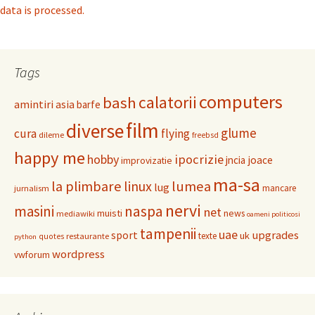
data is processed.
Tags
computers
calatorii
bash
amintiri
asia
barfe
film
diverse
glume
cura
flying
dileme
freebsd
happy me
hobby
ipocrizie
jncia
joace
improvizatie
ma-sa
la plimbare
linux
lumea
lug
mancare
jurnalism
nervi
masini
naspa
net
muisti
news
mediawiki
oameni politicosi
tampenii
uae
upgrades
sport
uk
texte
restaurante
quotes
python
wordpress
vwforum