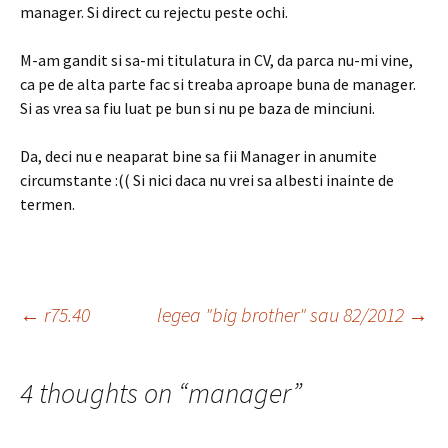
manager. Si direct cu rejectu peste ochi.
M-am gandit si sa-mi titulatura in CV, da parca nu-mi vine,
ca pe de alta parte fac si treaba aproape buna de manager.
Si as vrea sa fiu luat pe bun si nu pe baza de minciuni.
Da, deci nu e neaparat bine sa fii Manager in anumite
circumstante :(( Si nici daca nu vrei sa albesti inainte de
termen.
Post
←
r75.40
legea "big brother" sau 82/2012
→
navigation
4 thoughts on “
manager
”