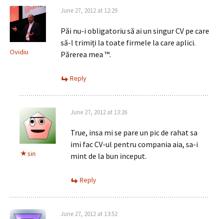
June 27, 2012 at 12:29
Păi nu-i obligatoriu să ai un singur CV pe care
să-l trimiți la toate firmele la care aplici.
Ovidiu
Părerea mea ™.
Reply
June 27, 2012 at 13:26
True, insa mi se pare un pic de rahat sa
imi fac CV-ul pentru compania aia, sa-i
sin
mint de la bun inceput.
Reply
June 27, 2012 at 13:52