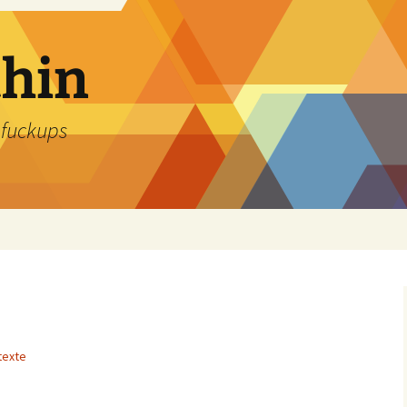
thin
 fuckups
texte