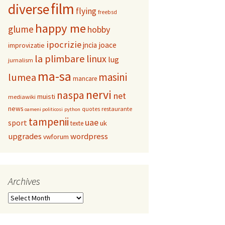
film
diverse
flying
freebsd
happy me
glume
hobby
ipocrizie
jncia
joace
improvizatie
la plimbare
linux
lug
jurnalism
ma-sa
masini
lumea
mancare
nervi
naspa
net
muisti
mediawiki
news
restaurante
quotes
oameni politicosi
python
tampenii
uae
sport
uk
texte
upgrades
wordpress
vwforum
Archives
Archives