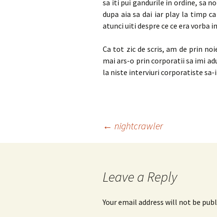
sa iti pui gandurile in ordine, sa no
dupa aia sa dai iar play la timp c
atunci uiti despre ce ce era vorba in
Ca tot zic de scris, am de prin no
mai ars-o prin corporatii sa imi a
la niste interviuri corporatiste sa-i
Post
←
nightcrawler
navigation
Leave a Reply
Your email address will not be publ