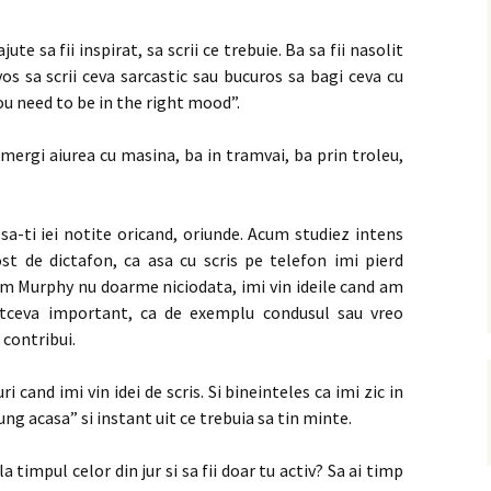
jute sa fii inspirat, sa scrii ce trebuie. Ba sa fii nasolit
vos sa scrii ceva sarcastic sau bucuros sa bagi ceva cu
ou need to be in the right mood”.
 mergi aiurea cu masina, ba in tramvai, ba prin troleu,
sa-ti iei notite oricand, oriunde. Acum studiez intens
st de dictafon, ca asa cu scris pe telefon imi pierd
 cum Murphy nu doarme niciodata, imi vin ideile cand am
altceva important, ca de exemplu condusul sau vreo
 contribui.
i cand imi vin idei de scris. Si bineinteles ca imi zic in
ng acasa” si instant uit ce trebuia sa tin minte.
a timpul celor din jur si sa fii doar tu activ? Sa ai timp