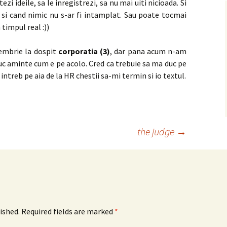
tezi ideile, sa le inregistrezi, sa nu mai uiti nicioada. Si
a si cand nimic nu s-ar fi intamplat. Sau poate tocmai
 timpul real :))
iembrie la dospit
corporatia (3)
, dar pana acum n-am
duc aminte cum e pe acolo. Cred ca trebuie sa ma duc pe
 intreb pe aia de la HR chestii sa-mi termin si io textul.
the judge
→
ished.
Required fields are marked
*