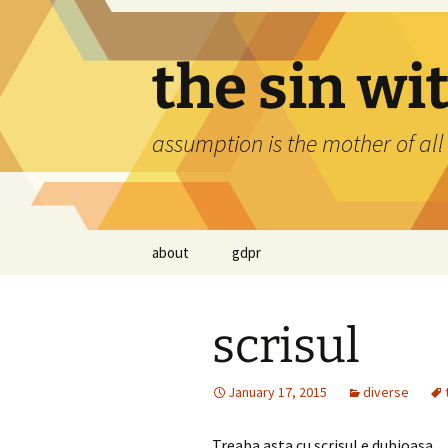
Skip
to
content
the sin wi
assumption is the mother of all
about
gdpr
scrisul
January 17, 2015
diverse
Treaba asta cu scrisul e dubioasa.