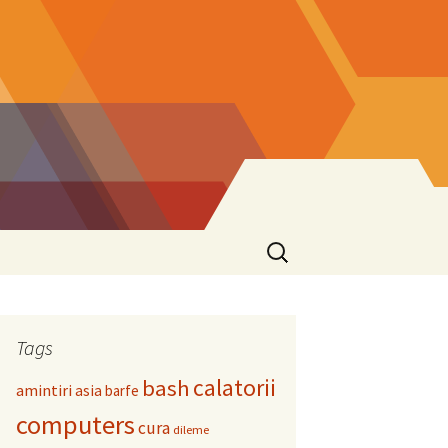
Search
for:
Tags
calatorii
bash
amintiri
asia
barfe
computers
cura
dileme