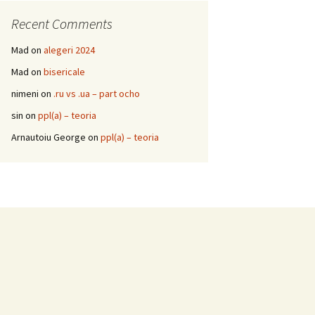
Recent Comments
Mad
on
alegeri 2024
Mad
on
bisericale
nimeni
on
.ru vs .ua – part ocho
sin
on
ppl(a) – teoria
Arnautoiu George
on
ppl(a) – teoria