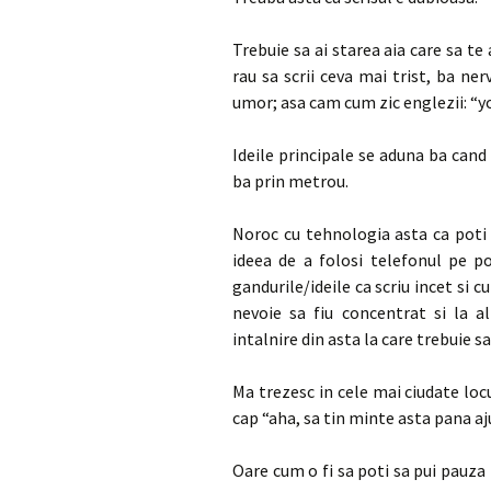
Trebuie sa ai starea aia care sa te a
rau sa scrii ceva mai trist, ba ner
umor; asa cam cum zic englezii: “y
Ideile principale se aduna ba cand
ba prin metrou.
Noroc cu tehnologia asta ca poti 
ideea de a folosi telefonul pe po
gandurile/ideile ca scriu incet si
nevoie sa fiu concentrat si la 
intalnire din asta la care trebuie sa
Ma trezesc in cele mai ciudate locur
cap “aha, sa tin minte asta pana aju
Oare cum o fi sa poti sa pui pauza l