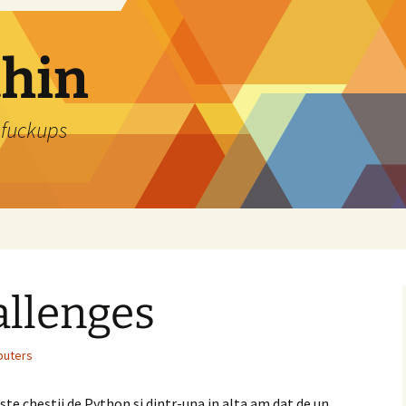
thin
 fuckups
allenges
uters
ste chestii de Python si dintr-una in alta am dat de un