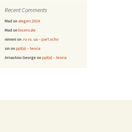
Recent Comments
Mad
on
alegeri 2024
Mad
on
bisericale
nimeni
on
.ru vs .ua – part ocho
sin
on
ppl(a) – teoria
Arnautoiu George
on
ppl(a) – teoria