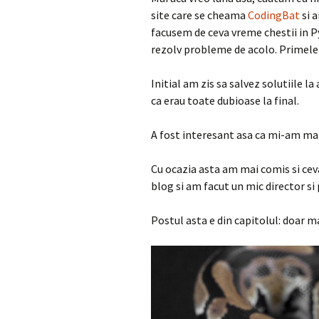
site care se cheama
CodingBat
si 
facusem de ceva vreme chestii in 
rezolv probleme de acolo. Primele 
Initial am zis sa salvez solutiile l
ca erau toate dubioase la final.
A fost interesant asa ca mi-am mai 
Cu ocazia asta am mai comis si cev
blog si am facut un mic director si
Postul asta e din capitolul: doar ma