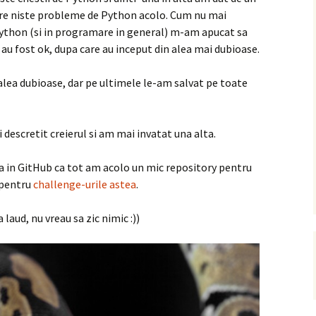
are niste probleme de Python acolo. Cum nu mai
Python (si in programare in general) m-am apucat sa
au fost ok, dupa care au inceput din alea mai dubioase.
a alea dubioase, dar pe ultimele le-am salvat pe toate
descretit creierul si am mai invatat una alta.
a in GitHub ca tot am acolo un mic repository pentru
 pentru
challenge-urile astea
.
 laud, nu vreau sa zic nimic :))