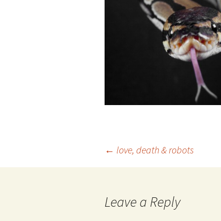
Post
←
love, death & robots
navigation
Leave a Reply