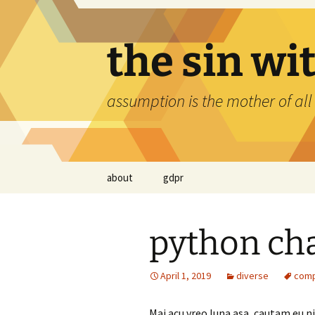
Skip
to
content
the sin wi
assumption is the mother of all
about
gdpr
python ch
April 1, 2019
diverse
comp
Mai acu vreo luna asa, cautam eu ni