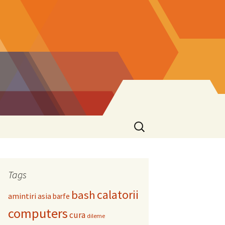
Search
for:
Tags
calatorii
bash
amintiri
asia
barfe
computers
cura
dileme