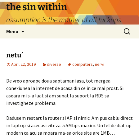
Skip
the sin within
to
assumption is the mother of all fuckups
content
Search
Menu
for:
netu’
April 22, 2019
diverse
computers
,
nervi
De vreo aproape doua saptamani asa, tot mergea
conexiunea la internet de acasa din ce in ce mai prost. Si
aseara mi s-a luat si am sunat la suport la RDS sa
investigheze problema.
Dadusem restart la router si AP si nimic. Am pus cablu direct
in laptop si aceeasi viteza: 5.5Mbps maxim. Un fel de dial-up
modern ca acu sa moara ma-sa orice site are 1MB…