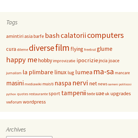
Tags
computers
calatorii
bash
amintiri
asia
barfe
film
diverse
glume
cura
flying
dileme
freebsd
happy me
hobby
ipocrizie
jncia
joace
improvizatie
ma-sa
la plimbare
linux
lumea
lug
mancare
jurnalism
nervi
masini
naspa
net
muisti
news
mediawiki
oameni politicosi
tampenii
uae
upgrades
sport
uk
texte
restaurante
quotes
python
wordpress
vwforum
Archives