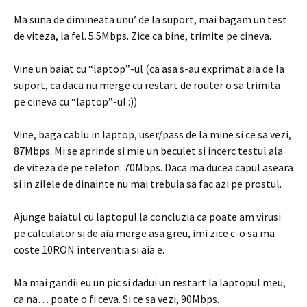
Ma suna de dimineata unu’ de la suport, mai bagam un test
de viteza, la fel. 5.5Mbps. Zice ca bine, trimite pe cineva.
Vine un baiat cu “laptop”-ul (ca asa s-au exprimat aia de la
suport, ca daca nu merge cu restart de router o sa trimita
pe cineva cu “laptop”-ul :))
Vine, baga cablu in laptop, user/pass de la mine si ce sa vezi,
87Mbps. Mi se aprinde si mie un beculet si incerc testul ala
de viteza de pe telefon: 70Mbps. Daca ma ducea capul aseara
si in zilele de dinainte nu mai trebuia sa fac azi pe prostul.
Ajunge baiatul cu laptopul la concluzia ca poate am virusi
pe calculator si de aia merge asa greu, imi zice c-o sa ma
coste 10RON interventia si aia e.
Ma mai gandii eu un pic si dadui un restart la laptopul meu,
ca na… poate o fi ceva. Si ce sa vezi, 90Mbps.