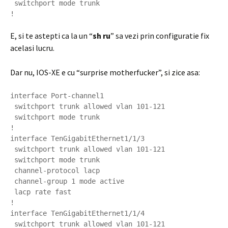
 switchport mode trunk

E, si te astepti ca la un “
sh ru
” sa vezi prin configuratie fix
acelasi lucru.
Dar nu, IOS-XE e cu “surprise motherfucker”, si zice asa:
interface Port-channel1

 switchport trunk allowed vlan 101-121

 switchport mode trunk

!

interface TenGigabitEthernet1/1/3

 switchport trunk allowed vlan 101-121

 switchport mode trunk

 channel-protocol lacp

 channel-group 1 mode active

 lacp rate fast

!

interface TenGigabitEthernet1/1/4

 switchport trunk allowed vlan 101-121
