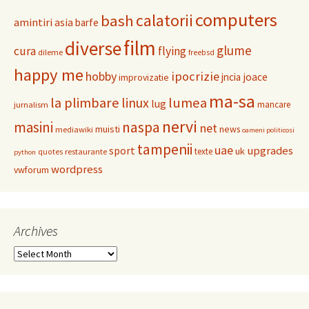
computers
calatorii
bash
amintiri
asia
barfe
film
diverse
glume
cura
flying
dileme
freebsd
happy me
hobby
ipocrizie
jncia
joace
improvizatie
ma-sa
la plimbare
linux
lumea
lug
mancare
jurnalism
nervi
masini
naspa
net
muisti
news
mediawiki
oameni politicosi
tampenii
uae
upgrades
sport
uk
texte
restaurante
quotes
python
wordpress
vwforum
Archives
Archives