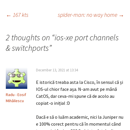
Post
←
167 kts
spider-man: no way home
→
navigation
2 thoughts on “
ios-xe port channels
& switchports
”
December 13, 2021 at 13:34
E istorică treaba asta la Cisco, în sensul că și
IOS-ul chior face așa. N-am avut pe mână
Radu - Eosif
CatOS, dar ceva-mi spune că de acolo au
Mihăilescu
copiat-o inițial :D
Dacă e să o luăm academic, nici la Juniper nu
e 100% corect pentru că în momentul când