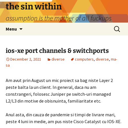
Skip
the sin within
to
assumption is the mother of all fuckups
content
Search
Menu
for:
ios-xe port channels & switchports
December 2, 2021
diverse
computers
,
diverse
,
ma-
sa
Am avut prin August un mic proiect sa bag niste Layer 2
peste balta la un client. In general, daca nu am
constrangeri, folosesc Juniper pe switch-uri managed
L2/L3 din motive de obisnuinta, familiaritate etc.
Anul asta, din cauza de pandemie si timpi de livrare mari,
peste 4 luni in medie, am pus niste Cisco Catalyst cu IOS-XE.