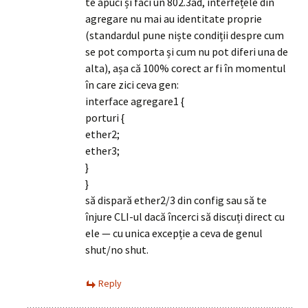
te apuci și faci un 802.3ad, interfețele din
agregare nu mai au identitate proprie
(standardul pune niște condiții despre cum
se pot comporta și cum nu pot diferi una de
alta), așa că 100% corect ar fi în momentul
în care zici ceva gen:
interface agregare1 {
porturi {
ether2;
ether3;
}
}
să dispară ether2/3 din config sau să te
înjure CLI-ul dacă încerci să discuți direct cu
ele — cu unica excepție a ceva de genul
shut/no shut.
Reply