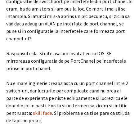
configuratie de switchport pe interfetele din port chanel. Si
eram, ba da am sters si-am pus la loc. Ce mortii ma-sii se
intampla. Si atunci mi s-a aprins un pic beculetu, si zic ia sa
vad daca adaug un VLAN pe interfata de port channel, se
pune si in configuratie la interfetele care formeaza port
channel-ul?
Raspunsul e da. Si uite asa am invatat eu ca IOS-XE
mirroreaza configuratia de pe PortChanel pe interfetele
prinse in port chanel.
Nu e mare inginerie treaba asta cu un port channel intre 2
switch-uri, dar lucrurile par complicate cand nu prea ai
parte de experienta pe niste echipamente si lucrezi cu ele
doar din joi in pasti. Exista si un termen sa zicem stiintific
pentru asta:
skill fade
. Si problema e ca ti se pare ca stii, da
de fapt nu prea :(