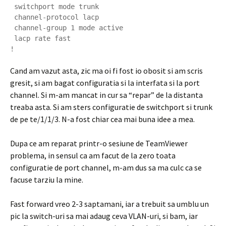
 switchport mode trunk

 channel-protocol lacp

 channel-group 1 mode active

 lacp rate fast

Cand am vazut asta, zic ma oi fi fost io obosit si am scris
gresit, si am bagat configuratia si la interfata si la port
channel. Si m-am mancat in cur sa “repar” de la distanta
treaba asta. Si am sters configuratie de switchport si trunk
de pe te/1/1/3. N-a fost chiar cea mai buna idee a mea.
Dupa ce am reparat printr-o sesiune de TeamViewer
problema, in sensul ca am facut de la zero toata
configuratie de port channel, m-am dus sa ma culc ca se
facuse tarziu la mine.
Fast forward vreo 2-3 saptamani, iar a trebuit sa umblu un
pic la switch-uri sa mai adaug ceva VLAN-uri, si bam, iar