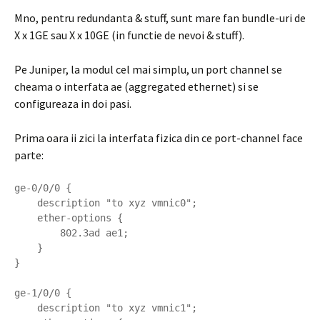
Mno, pentru redundanta & stuff, sunt mare fan bundle-uri de
X x 1GE sau X x 10GE (in functie de nevoi & stuff).
Pe Juniper, la modul cel mai simplu, un port channel se
cheama o interfata ae (aggregated ethernet) si se
configureaza in doi pasi.
Prima oara ii zici la interfata fizica din ce port-channel face
parte:
ge-0/0/0 {

    description "to xyz vmnic0";

    ether-options {

        802.3ad ae1;

    }

}

ge-1/0/0 {

    description "to xyz vmnic1";
