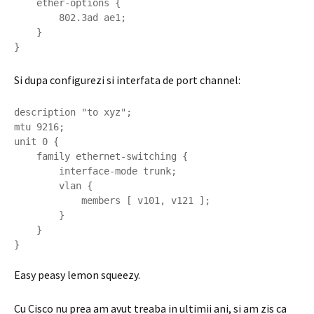
    ether-options {

        802.3ad ae1;

    }

Si dupa configurezi si interfata de port channel:
description "to xyz";

mtu 9216;

unit 0 {

    family ethernet-switching {

        interface-mode trunk;

        vlan {

            members [ v101, v121 ];

        }

    }

Easy peasy lemon squeezy.
Cu Cisco nu prea am avut treaba in ultimii ani, si am zis ca