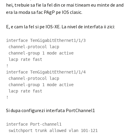
hei, trebuie sa fie la fel din ce mai tineam eu minte de and
era la moda sa fac PAgP pe IOS clasic.
E, e cam la fel si pe IOS-XE. La nivel de interfata ii zici:
interface TenGigabitEthernet1/1/3

 channel-protocol lacp

 channel-group 1 mode active

 lacp rate fast

!

interface TenGigabitEthernet1/1/4

 channel-protocol lacp

 channel-group 1 mode active

 lacp rate fast

Si dupa configurezi interfata PortChannel1
interface Port-channel1

 switchport trunk allowed vlan 101-121
