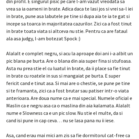
din profil. E singurul pisic pe care l-am vazut vreodata sa
vrea sa ia oameni in brate. Adica daca te lasi jos si vrei sa-l iei
in brate, pune asa labutele pe tine si dupa aia te ia te gat si
incepe sa toarca in majoritatea cazurilor. Zici ca a fost tinut
in brate toata viata si altceva nu stie. Pentru ca are fataul
ala asa judgy, l-am botezat Spock :)
Alalalt e complet negru, si acu la aproape doi ani i-a albit un
pic blana pe burta. Are o blana din aia super fina si stufoasa.
Asta nu prea stie el cu luatul in brate, da ii place sa fie tinut
in brate cu roatele in sus si mangaiat pe burta. E super
fericit cand e tinut asa. Si mai are o chestie, se pune pe tine
si te framanta, zici ca a fost brutar sau patiser intr-o viata
anterioara. Are doua nume ca e mai special. Numele oficial e
Maslin ca e negru asa ca o maslina din aia kalamata. Alalalt
nume e Slowness ca e un pic slow. Nu stie el multe, da si
cand isi pune in cap ceva… nu se lasa pana nu ii iese.
Asa, cand erau mai mici am zis sa fie dormitorul cat-free ca