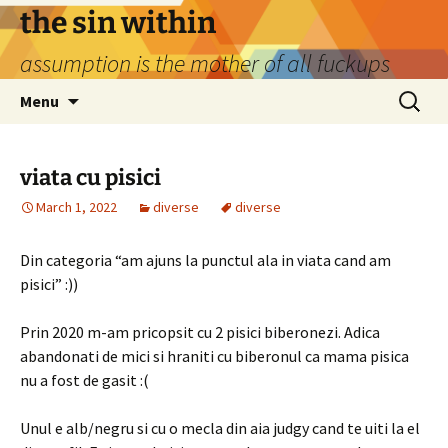
Skip
the sin within
to
assumption is the mother of all fuckups
content
Search
Menu
for:
viata cu pisici
March 1, 2022
diverse
diverse
Din categoria “am ajuns la punctul ala in viata cand am
pisici” :))
Prin 2020 m-am pricopsit cu 2 pisici biberonezi. Adica
abandonati de mici si hraniti cu biberonul ca mama pisica
nu a fost de gasit :(
Unul e alb/negru si cu o mecla din aia judgy cand te uiti la el