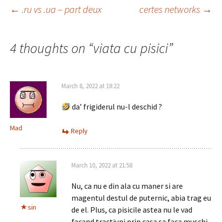
Post
←
.ru vs .ua – part deux
certes networks
→
navigation
4 thoughts on “
viata cu pisici
”
March 8, 2022 at 18:22
da’ frigiderul nu-l deschid ?
Mad
Reply
March 10, 2022 at 21:58
Nu, ca nu e din ala cu maner si are
magentul destul de puternic, abia trag eu
sin
de el. Plus, ca pisicile astea nu le vad
facand tractiuni prin casa sa faca muschi