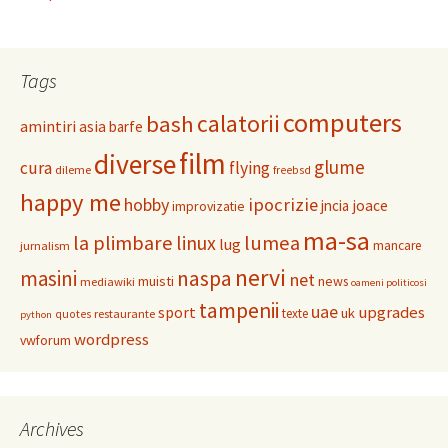
Tags
computers
calatorii
bash
amintiri
asia
barfe
film
diverse
glume
cura
flying
dileme
freebsd
happy me
hobby
ipocrizie
jncia
joace
improvizatie
ma-sa
la plimbare
linux
lumea
lug
mancare
jurnalism
nervi
masini
naspa
net
muisti
news
mediawiki
oameni politicosi
tampenii
uae
upgrades
sport
uk
texte
restaurante
quotes
python
wordpress
vwforum
Archives