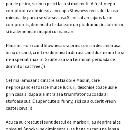
par de pisica, si doua pisici lasa si mai mult. A fost mega
complicat ca dimineata inceapa Slowness recitalul la usa –
mieuna de parca se sfarsea asa.Si initial am ajuns la un
compromis, dimineata le dadeam un pic drumul in dormitor
si ii ademeneam inapoi cu mancare.
Pana intr-o zi cand Slowness s-a prins cum sa deschida usa.
Si nu oricand, ci intr-o dimineata din aia cand dormeam lin si
m-a speriat maxim. Si uite asa s-a terminat perioada de
dormitor cat free :))
Cel mai amuzant dinstre astia doi e Maslin, care
nepricepand el foarte multe lucruri, deschide toate usile
prin casa si dupa aia intra asa triumfator cu coada ai
stufoasa sus. E super cute si funny, zici ca a cucerit vreun
castel ceva :))
Acu ca au crescut si sunt destul de marisori, au deprins alte
obiceuri. Spock vine dimineata si se baga cu capu pe langa