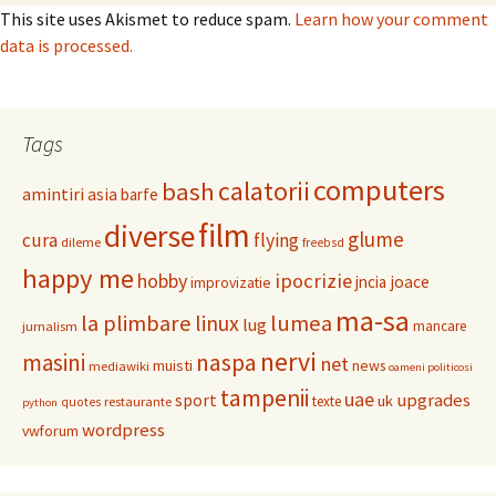
This site uses Akismet to reduce spam.
Learn how your comment
data is processed.
Tags
computers
calatorii
bash
amintiri
asia
barfe
film
diverse
glume
cura
flying
dileme
freebsd
happy me
hobby
ipocrizie
jncia
joace
improvizatie
ma-sa
la plimbare
linux
lumea
lug
mancare
jurnalism
nervi
masini
naspa
net
muisti
news
mediawiki
oameni politicosi
tampenii
uae
upgrades
sport
uk
texte
restaurante
quotes
python
wordpress
vwforum