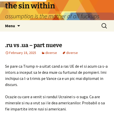
Skip
the sin within
to
assumption is the mother of all fuckups
content
Search
Menu
for:
.ru vs .ua – part nueve
February 18, 2025
diverse
diverse
Se pare ca Trump n-a uitat cand a ras UE de el si acum ca s-a
intors a inceput sa le dea muie cu furtunul de pompieri. Imi
inchipui ca l-a trimis pe Vance ca e un pic mai diplomat in
discurs.
Ocazie cu care a venit si randul Ucrainei s-o suga. Ca are
minerale si nu a vrut sa i le dea americanilor. Probabil o sa
fie impartite intre rusi si americani.