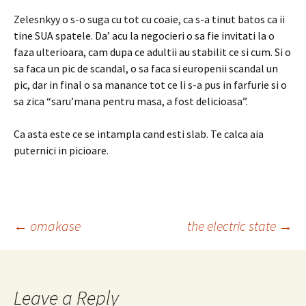
Zelesnkyy o s-o suga cu tot cu coaie, ca s-a tinut batos ca ii
tine SUA spatele. Da’ acu la negocieri o sa fie invitati la o
faza ulterioara, cam dupa ce adultii au stabilit ce si cum. Si o
sa faca un pic de scandal, o sa faca si europenii scandal un
pic, dar in final o sa manance tot ce li s-a pus in farfurie si o
sa zica “saru’mana pentru masa, a fost delicioasa”.
Ca asta este ce se intampla cand esti slab. Te calca aia
puternici in picioare.
Post
←
omakase
the electric state
→
navigation
Leave a Reply