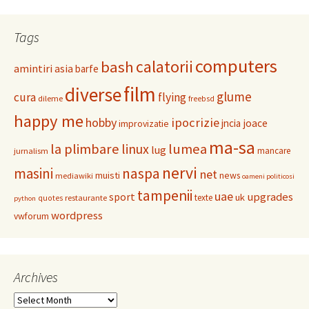
Tags
computers
calatorii
bash
amintiri
asia
barfe
film
diverse
glume
cura
flying
dileme
freebsd
happy me
hobby
ipocrizie
jncia
joace
improvizatie
ma-sa
la plimbare
linux
lumea
lug
mancare
jurnalism
nervi
masini
naspa
net
muisti
news
mediawiki
oameni politicosi
tampenii
uae
upgrades
sport
uk
texte
restaurante
quotes
python
wordpress
vwforum
Archives
Archives