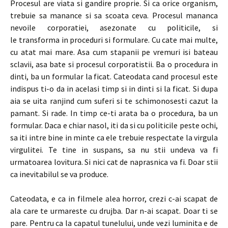
Procesul are viata si gandire proprie. Si ca orice organism,
trebuie sa manance si sa scoata ceva. Procesul mananca
nevoile corporatiei, asezonate cu politicile, si
le transforma in proceduri si formulare. Cu cate mai multe,
cu atat mai mare. Asa cum stapanii pe vremuri isi bateau
sclavii, asa bate si procesul corporatistii. Ba o procedura in
dinti, ba un formular la ficat. Cateodata cand procesul este
indispus ti-o da in acelasi timp si in dinti si la ficat. Si dupa
aia se uita ranjind cum suferi si te schimonosesti cazut la
pamant. Si rade. In timp ce-ti arata ba o procedura, ba un
formular. Daca e chiar nasol, iti da si cu politicile peste ochi,
sa iti intre bine in minte ca ele trebuie respectate la virgula
virgulitei. Te tine in suspans, sa nu stii undeva va fi
urmatoarea lovitura. Si nici cat de naprasnica va fi. Doar stii
ca inevitabilul se va produce.
Cateodata, e ca in filmele alea horror, crezi c-ai scapat de
ala care te urmareste cu drujba. Dar n-ai scapat. Doar ti se
pare. Pentru ca la capatul tunelului, unde vezi luminita e de