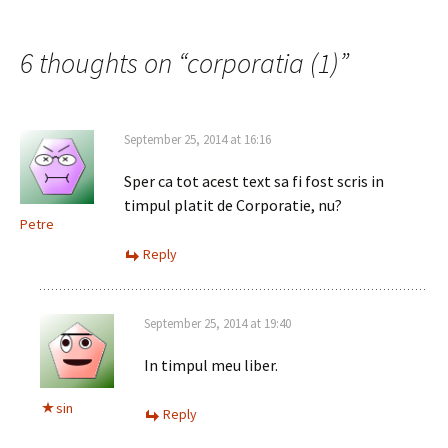
Post
navigation
6 thoughts on “
corporatia (1)
”
September 25, 2014 at 16:16
Sper ca tot acest text sa fi fost scris in
timpul platit de Corporatie, nu?
Petre
Reply
September 25, 2014 at 19:40
In timpul meu liber.
sin
Reply