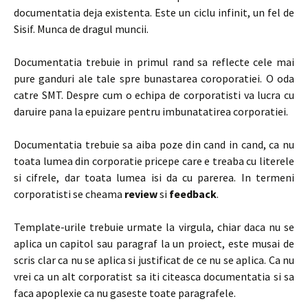
documentatia deja existenta. Este un ciclu infinit, un fel de
Sisif. Munca de dragul muncii.
Documentatia trebuie in primul rand sa reflecte cele mai
pure ganduri ale tale spre bunastarea coroporatiei. O oda
catre SMT. Despre cum o echipa de corporatisti va lucra cu
daruire pana la epuizare pentru imbunatatirea corporatiei.
Documentatia trebuie sa aiba poze din cand in cand, ca nu
toata lumea din corporatie pricepe care e treaba cu literele
si cifrele, dar toata lumea isi da cu parerea. In termeni
corporatisti se cheama
review
si
feedback
.
Template-urile trebuie urmate la virgula, chiar daca nu se
aplica un capitol sau paragraf la un proiect, este musai de
scris clar ca nu se aplica si justificat de ce nu se aplica. Ca nu
vrei ca un alt corporatist sa iti citeasca documentatia si sa
faca apoplexie ca nu gaseste toate paragrafele.