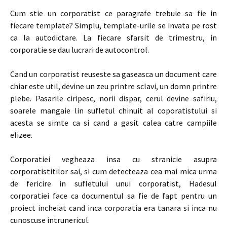
Cum stie un corporatist ce paragrafe trebuie sa fie in
fiecare template? Simplu, template-urile se invata pe rost
ca la autodictare. La fiecare sfarsit de trimestru, in
corporatie se dau lucrari de autocontrol.
Cand un corporatist reuseste sa gaseasca un document care
chiar este util, devine un zeu printre sclavi, un domn printre
plebe. Pasarile ciripesc, norii dispar, cerul devine safiriu,
soarele mangaie lin sufletul chinuit al coporatistului si
acesta se simte ca si cand a gasit calea catre campiile
elizee.
Corporatiei vegheaza insa cu stranicie asupra
corporatistitilor sai, si cum detecteaza cea mai mica urma
de fericire in sufletului unui corporatist, Hadesul
corporatiei face ca documentul sa fie de fapt pentru un
proiect incheiat cand inca corporatia era tanara si inca nu
cunoscuse intrunericul.