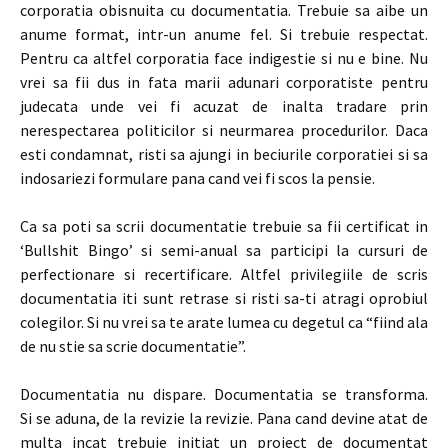
corporatia obisnuita cu documentatia. Trebuie sa aibe un
anume format, intr-un anume fel. Si trebuie respectat.
Pentru ca altfel corporatia face indigestie si nu e bine. Nu
vrei sa fii dus in fata marii adunari corporatiste pentru
judecata unde vei fi acuzat de inalta tradare prin
nerespectarea politicilor si neurmarea procedurilor. Daca
esti condamnat, risti sa ajungi in beciurile corporatiei si sa
indosariezi formulare pana cand vei fi scos la pensie.
Ca sa poti sa scrii documentatie trebuie sa fii certificat in
‘Bullshit Bingo’ si semi-anual sa participi la cursuri de
perfectionare si recertificare. Altfel privilegiile de scris
documentatia iti sunt retrase si risti sa-ti atragi oprobiul
colegilor. Si nu vrei sa te arate lumea cu degetul ca “fiind ala
de nu stie sa scrie documentatie”.
Documentatia nu dispare. Documentatia se transforma.
Si se aduna, de la revizie la revizie. Pana cand devine atat de
multa incat trebuie initiat un proiect de documentat