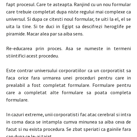
fapt procesul. Care te asteapta. Ranjind cu un nou formular
care trebuie completat dupa niste regului mai complexe ca
universul. Si dupa ce citesti noul formular, te uiti la el, el se
uita la tine. Si te duci in Egipt sa descifrezi heroglife pe
piramide. Macar alea par sa aiba sens.
Re-educarea prin proces. Asa se numeste in termeni
stiintifici acest procedeu.
Este contrar universului corporatiilor ca un corporatist sa
faca orice fara urmarea unei proceduri pentru care in
prealabil a fost completat formulare. Formulare pentru
care a completat alte formulare sa poata completa
formulare.
In cazuri extreme, unii corporatisti fac atac cerebral si intra
in coma daca se intampla cumva minunea sa aiba ceva de
facut si nu exista procedura. Se zbat speriati ca gainile fara
cap dupa ce le-ai taiat.