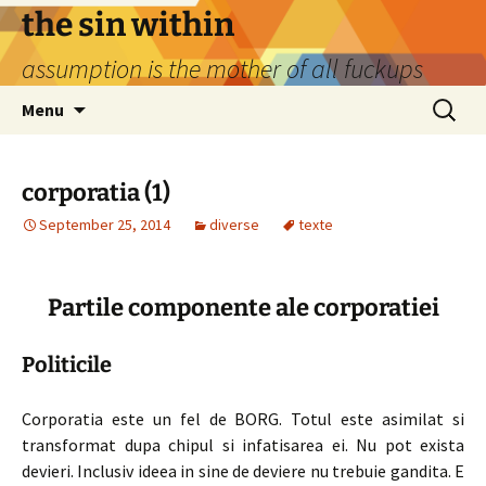
Skip
the sin within
to
assumption is the mother of all fuckups
content
Search
Menu
for:
corporatia (1)
September 25, 2014
diverse
texte
Partile componente ale corporatiei
Politicile
Corporatia este un fel de BORG. Totul este asimilat si
transformat dupa chipul si infatisarea ei. Nu pot exista
devieri. Inclusiv ideea in sine de deviere nu trebuie gandita. E