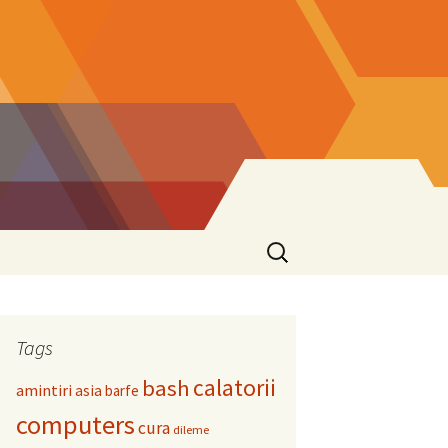
Search
for:
Tags
calatorii
bash
amintiri
asia
barfe
computers
cura
dileme