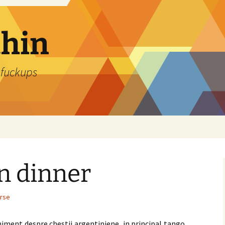
thin
 fuckups
n dinner
erse
niment despre chestii argentiniene, in principal tango