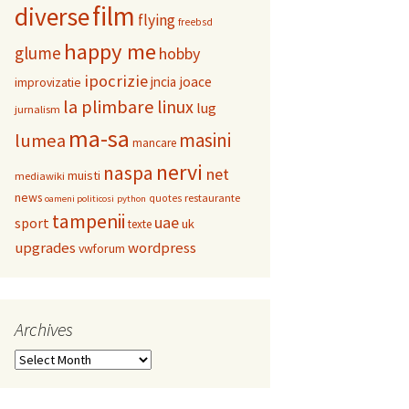
film
diverse
flying
freebsd
happy me
glume
hobby
ipocrizie
jncia
joace
improvizatie
la plimbare
linux
lug
jurnalism
ma-sa
masini
lumea
mancare
nervi
naspa
net
muisti
mediawiki
news
restaurante
quotes
oameni politicosi
python
tampenii
uae
sport
uk
texte
upgrades
wordpress
vwforum
Archives
Archives