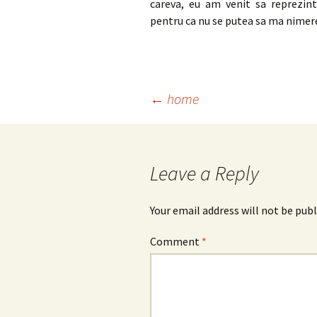
careva, eu am venit sa reprezint
pentru ca nu se putea sa ma nimer
Post
←
home
navigation
Leave a Reply
Your email address will not be publ
Comment
*