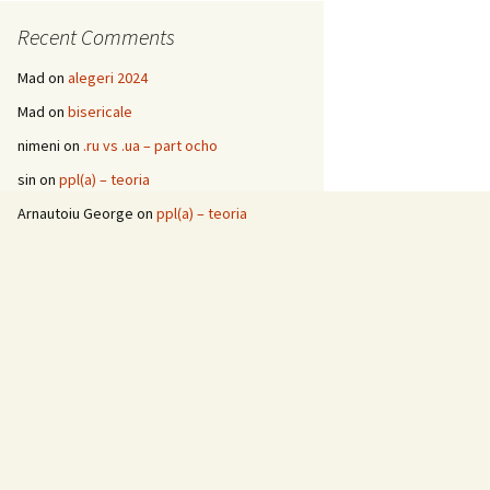
Recent Comments
Mad
on
alegeri 2024
Mad
on
bisericale
nimeni
on
.ru vs .ua – part ocho
sin
on
ppl(a) – teoria
Arnautoiu George
on
ppl(a) – teoria