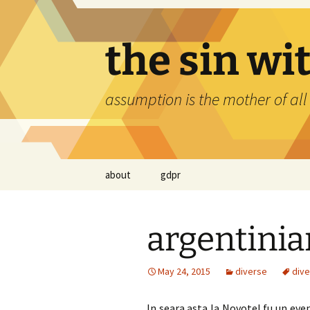
Skip
to
content
the sin wi
assumption is the mother of all
about
gdpr
argentinia
May 24, 2015
diverse
div
In seara asta la Novotel fu un eve