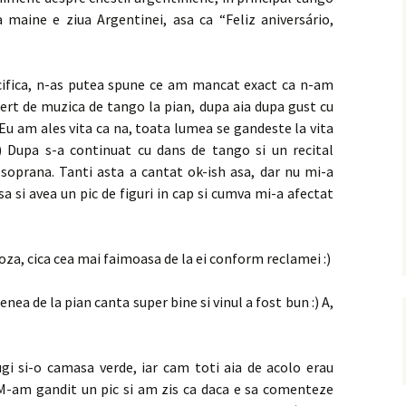
 maine e ziua Argentinei, asa ca “Feliz aniversário,
ifica, n-as putea spune ce am mancat exact ca n-am
cert de muzica de tango la pian, dupa aia dupa gust cu
 Eu am ales vita ca na, toata lumea se gandeste la vita
) Dupa s-a continuat cu dans de tango si un recital
 soprana. Tanti asta a cantat ok-ish asa, dar nu mi-a
a si avea un pic de figuri in cap si cumva mi-a afectat
oza, cica cea mai faimoasa de la ei conform reclamei :)
enea de la pian canta super bine si vinul a fost bun :) A,
i si-o camasa verde, iar cam toti aia de acolo erau
 M-am gandit un pic si am zis ca daca e sa comenteze