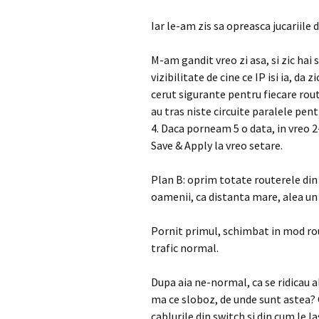
Iar le-am zis sa opreasca jucariile 
M-am gandit vreo zi asa, si zic hai 
vizibilitate de cine ce IP isi ia, d
cerut sigurante pentru fiecare route
au tras niste circuite paralele pen
4. Daca porneam 5 o data, in vreo 
Save & Apply la vreo setare.
Plan B: oprim totate routerele din 
oamenii, ca distanta mare, alea un p
Pornit primul, schimbat in mod rou
trafic normal.
Dupa aia ne-normal, ca se ridicau 
ma ce sloboz, de unde sunt astea? C
cablurile din switch si din cum le 