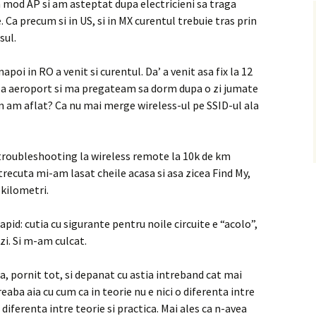
 mod AP si am asteptat dupa electricieni sa traga
 Ca precum si in US, si in MX curentul trebuie tras prin
sul.
apoi in RO a venit si curentul. Da’ a venit asa fix la 12
la aeroport si ma pregateam sa dorm dupa o zi jumate
m am aflat? Ca nu mai merge wireless-ul pe SSID-ul ala
c troubleshooting la wireless remote la 10k de km
trecuta mi-am lasat cheile acasa si asa zicea Find My,
 kilometri.
id: cutia cu sigurante pentru noile circuite e “acolo”,
 zi. Si m-am culcat.
, pornit tot, si depanat cu astia intreband cat mai
reaba aia cu cum ca in teorie nu e nici o diferenta intre
e diferenta intre teorie si practica. Mai ales ca n-avea