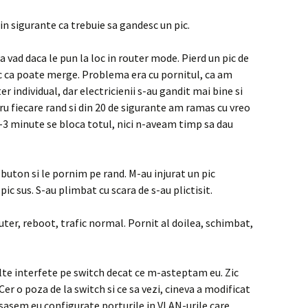
din sigurante ca trebuie sa gandesc un pic.
sa vad daca le pun la loc in router mode. Pierd un pic de
a zic ca poate merge. Problema era cu pornitul, ca am
r individual, dar electricienii s-au gandit mai bine si
tru fiecare rand si din 20 de sigurante am ramas cu vreo
2-3 minute se bloca totul, nici n-aveam timp sa dau
buton si le pornim pe rand. M-au injurat un pic
ic sus. S-au plimbat cu scara de s-au plictisit.
ter, reboot, trafic normal. Pornit al doilea, schimbat,
alte interfete pe switch decat ce m-asteptam eu. Zic
er o poza de la switch si ce sa vezi, cineva a modificat
lasasem eu configurate porturile in VLAN-urile care