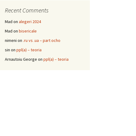
Recent Comments
Mad
on
alegeri 2024
Mad
on
bisericale
nimeni
on
.ru vs .ua – part ocho
sin
on
ppl(a) – teoria
Arnautoiu George
on
ppl(a) – teoria