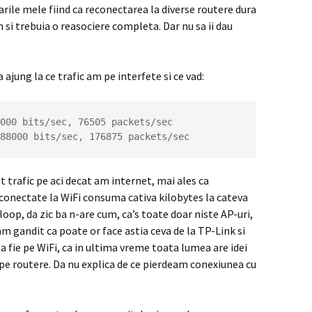
arile mele fiind ca reconectarea la diverse routere dura
 si trebuia o reasociere completa. Dar nu sa ii dau
 ajung la ce trafic am pe interfete si ce vad:
1688000 bits/sec, 176875 packets/sec
t trafic pe aci decat am internet, mai ales ca
e conectate la WiFi consuma cativa kilobytes la cateva
loop, da zic ba n-are cum, ca’s toate doar niste AP-uri,
m gandit ca poate or face astia ceva de la TP-Link si
 sa fie pe WiFi, ca in ultima vreme toata lumea are idei
 pe routere. Da nu explica de ce pierdeam conexiunea cu