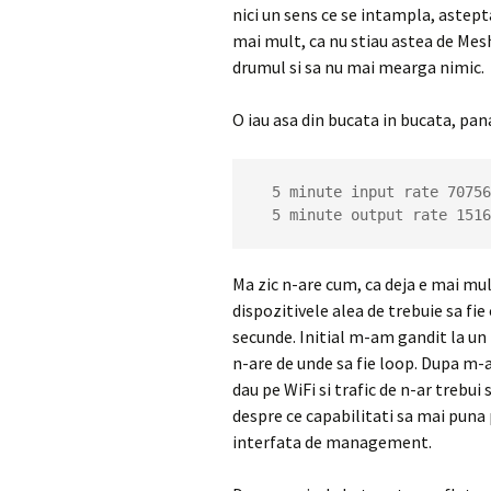
nici un sens ce se intampla, astept
mai mult, ca nu stiau astea de Mesh
drumul si sa nu mai mearga nimic.
O iau asa din bucata in bucata, pana
  5 minute input rate 70756000 bits/sec, 76505 packets/sec

  5 minute output rate 15
Ma zic n-are cum, ca deja e mai mul
dispozitivele alea de trebuie sa fi
secunde. Initial m-am gandit la un 
n-are de unde sa fie loop. Dupa m-a
dau pe WiFi si trafic de n-ar trebui
despre ce capabilitati sa mai puna
interfata de management.