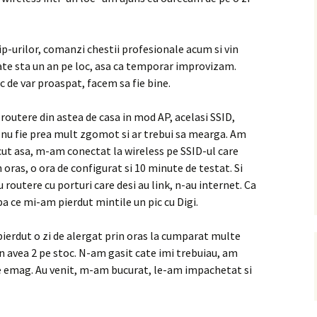
hip-urilor, comanzi chestii profesionale acum si vin
ate sta un an pe loc, asa ca temporar improvizam.
ic de var proaspat, facem sa fie bine.
routere din astea de casa in mod AP, acelasi SSID,
 nu fie prea mult zgomot si ar trebui sa mearga. Am
ut asa, m-am conectat la wireless pe SSID-ul care
n oras, o ora de configurat si 10 minute de testat. Si
u routere cu porturi care desi au link, n-au internet. Ca
pa ce mi-am pierdut mintile un pic cu Digi.
ierdut o zi de alergat prin oras la cumparat multe
n avea 2 pe stoc. N-am gasit cate imi trebuiau, am
e emag. Au venit, m-am bucurat, le-am impachetat si