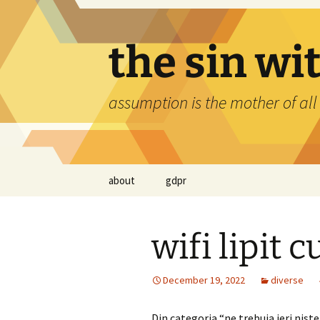
Skip
to
content
the sin wi
assumption is the mother of all
about
gdpr
wifi lipit 
December 19, 2022
diverse
Din categoria “ne trebuia ieri nist