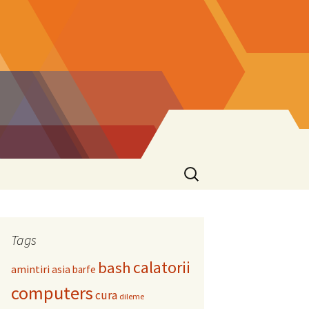
Search
for:
Tags
calatorii
bash
amintiri
asia
barfe
computers
cura
dileme