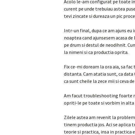
Acolo le-am configurat pe toate in
curent pe unde trebuiau astea puse.
tevi zincate si dureaza un pic proce
Intr-un final, dupa ce am ajuns eu in
noaptea cand ajunsesem acasa de 
pe drum si destul de neodihnit. Cu
la nimeni si ca productia oprita.
Fix ce-mi doream la ora aia, sa fa
distanta. Cam atatia sunt, ca data 
ca sunt cheile la zece mii si ceva de
Am facut troubleshooting foarte rap
opriti-le pe toate si vorbim in alta
Zilele astea am revenit la problema
tinem productia jos. Aci se aplica t
teorie si practica, insa in practica 