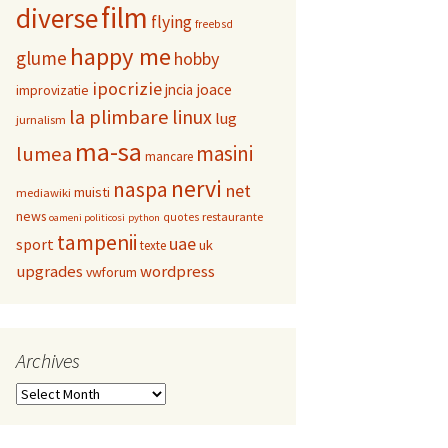
film
diverse
flying
freebsd
happy me
glume
hobby
ipocrizie
jncia
joace
improvizatie
la plimbare
linux
lug
jurnalism
ma-sa
masini
lumea
mancare
nervi
naspa
net
muisti
mediawiki
news
restaurante
quotes
oameni politicosi
python
tampenii
uae
sport
uk
texte
upgrades
wordpress
vwforum
Archives
Archives