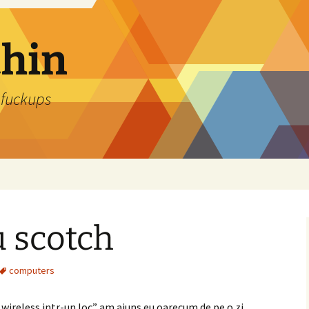
thin
 fuckups
cu scotch
computers
e wireless intr-un loc” am ajuns eu oarecum de pe o zi