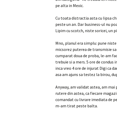
pe alta in Mexic.
Cu toata distractia asta cu lipsa c
peste un an. Dar business-ul nu po
Lipim cu scotch, niste soricei, un p
Mno, planul era simplu: pune niste 
micsorez puterea de transmisie sa
cumparat doua de proba, le-am fac
trebuie si a mers. 5 ore de condus i
inca vreo 4 ore de injurat Digi ca da
asa am ajuns sa testez la birou, du
Anyway, am validat astea, am mai p
rutere din astea, ca fiecare magazi
comandat cu livrare imediata de p
m-am tirat peste balta.