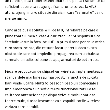
un telefon, insa tableta/telefonul sa nu poata transmite cu
suficient putere ca sa ajunga frame-urile corect la AP. Si
atunci ajungi intr-o situatie din aia in care “semnal e” da nu
merge nimic.
Cand ai de pus o solutie WiFi de la 0, intrebarea pe care o
pune toata lumea e: cate AP-uri trebuie? Si raspunsul e ca
“trebuie vazut la fata locului”. In primul rand pentru a vedea
cum arata incinta, din ce sunt facuti peretii, daca exista
obstacole care pot impiedica propagarea cum trebuie sa
semnalului radio: coloane de apa, armaturi de beton etc.
Fiecare producator de chipset-uri wireless implementeaza
standardele mai bine sau mai prost, in functie de cu cati
bani vinde jucaria. Multi folosesc chipset-uri comeciale si
implementeaza ei in soft diferite functionalitati. La fel,
calitatea antenelor de pe dispozitivele mobile variaza
foarte mult, si asta inseamna ca si capabilitatile wireless
variaza considerabil.