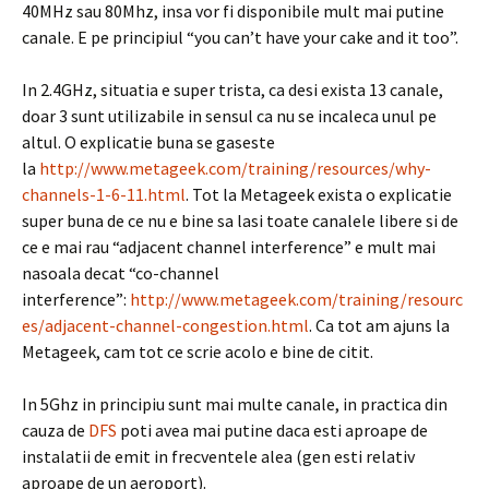
40MHz sau 80Mhz, insa vor fi disponibile mult mai putine
canale. E pe principiul “you can’t have your cake and it too”.
In 2.4GHz, situatia e super trista, ca desi exista 13 canale,
doar 3 sunt utilizabile in sensul ca nu se incaleca unul pe
altul. O explicatie buna se gaseste
la
http://www.metageek.com/training/resources/why-
channels-1-6-11.html
. Tot la Metageek exista o explicatie
super buna de ce nu e bine sa lasi toate canalele libere si de
ce e mai rau “adjacent channel interference” e mult mai
nasoala decat “co-channel
interference”:
http://www.metageek.com/training/resourc
es/adjacent-channel-congestion.html
. Ca tot am ajuns la
Metageek, cam tot ce scrie acolo e bine de citit.
In 5Ghz in principiu sunt mai multe canale, in practica din
cauza de
DFS
poti avea mai putine daca esti aproape de
instalatii de emit in frecventele alea (gen esti relativ
aproape de un aeroport).