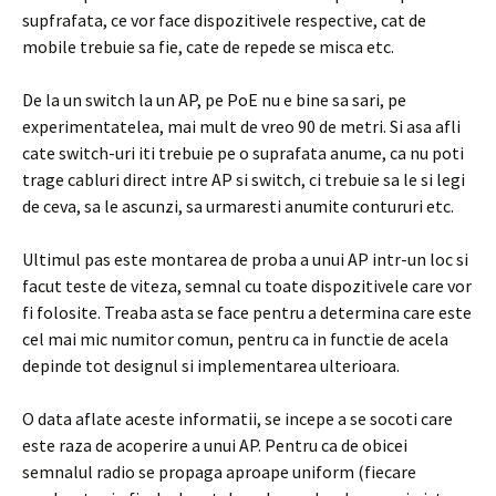
supfrafata, ce vor face dispozitivele respective, cat de
mobile trebuie sa fie, cate de repede se misca etc.
De la un switch la un AP, pe PoE nu e bine sa sari, pe
experimentatelea, mai mult de vreo 90 de metri. Si asa afli
cate switch-uri iti trebuie pe o suprafata anume, ca nu poti
trage cabluri direct intre AP si switch, ci trebuie sa le si legi
de ceva, sa le ascunzi, sa urmaresti anumite contururi etc.
Ultimul pas este montarea de proba a unui AP intr-un loc si
facut teste de viteza, semnal cu toate dispozitivele care vor
fi folosite. Treaba asta se face pentru a determina care este
cel mai mic numitor comun, pentru ca in functie de acela
depinde tot designul si implementarea ulterioara.
O data aflate aceste informatii, se incepe a se socoti care
este raza de acoperire a unui AP. Pentru ca de obicei
semnalul radio se propaga aproape uniform (fiecare