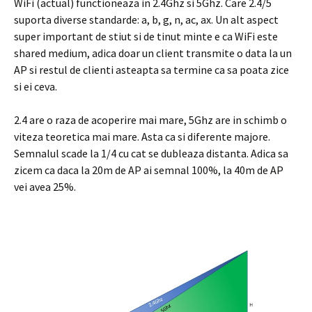
WiFi (actual) functioneaza in 2.4Ghz si 5Ghz. Care 2.4/5
suporta diverse standarde: a, b, g, n, ac, ax. Un alt aspect
super important de stiut si de tinut minte e ca WiFi este
shared medium, adica doar un client transmite o data la un
AP si restul de clienti asteapta sa termine ca sa poata zice
si ei ceva.
2.4 are o raza de acoperire mai mare, 5Ghz are in schimb o
viteza teoretica mai mare. Asta ca si diferente majore.
Semnalul scade la 1/4 cu cat se dubleaza distanta. Adica sa
zicem ca daca la 20m de AP ai semnal 100%, la 40m de AP
vei avea 25%.