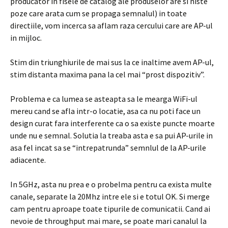
producator in fisele de catalog ale produselor are si niste
poze care arata cum se propaga semnalul) in toate
directiile, vom incerca sa aflam raza cercului care are AP-ul
in mijloc.
Stim din triunghiurile de mai sus la ce inaltime avem AP-ul,
stim distanta maxima pana la cel mai “prost dispozitiv”.
Problema e ca lumea se asteapta sa le mearga WiFi-ul
mereu cand se afla intr-o locatie, asa ca nu poti face un
design curat fara interferente ca o sa existe puncte moarte
unde nu e semnal. Solutia la treaba asta e sa pui AP-urile in
asa fel incat sa se “intrepatrunda” semnlul de la AP-urile
adiacente.
In 5GHz, asta nu prea e o probelma pentru ca exista multe
canale, separate la 20Mhz intre ele si e totul OK. Si merge
cam pentru aproape toate tipurile de comunicatii. Cand ai
nevoie de throughput mai mare, se poate mari canalul la