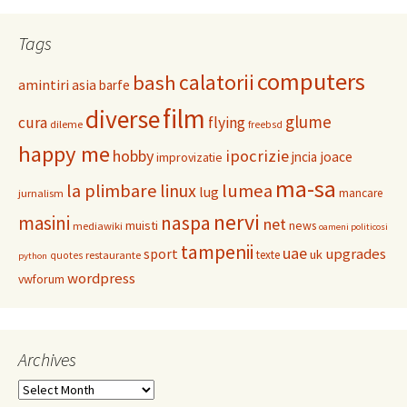
Tags
computers
calatorii
bash
amintiri
asia
barfe
film
diverse
glume
cura
flying
dileme
freebsd
happy me
hobby
ipocrizie
jncia
joace
improvizatie
ma-sa
la plimbare
linux
lumea
lug
mancare
jurnalism
nervi
masini
naspa
net
muisti
news
mediawiki
oameni politicosi
tampenii
uae
upgrades
sport
uk
texte
restaurante
quotes
python
wordpress
vwforum
Archives
Archives