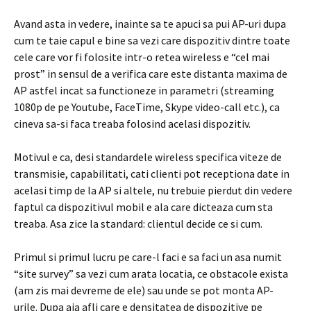
Avand asta in vedere, inainte sa te apuci sa pui AP-uri dupa
cum te taie capul e bine sa vezi care dispozitiv dintre toate
cele care vor fi folosite intr-o retea wireless e “cel mai
prost” in sensul de a verifica care este distanta maxima de
AP astfel incat sa functioneze in parametri (streaming
1080p de pe Youtube, FaceTime, Skype video-call etc.), ca
cineva sa-si faca treaba folosind acelasi dispozitiv.
Motivul e ca, desi standardele wireless specifica viteze de
transmisie, capabilitati, cati clienti pot receptiona date in
acelasi timp de la AP si altele, nu trebuie pierdut din vedere
faptul ca dispozitivul mobil e ala care dicteaza cum sta
treaba. Asa zice la standard: clientul decide ce si cum.
Primul si primul lucru pe care-l faci e sa faci un asa numit
“site survey” sa vezi cum arata locatia, ce obstacole exista
(am zis mai devreme de ele) sau unde se pot monta AP-
urile. Dupa aia afli care e densitatea de dispozitive pe