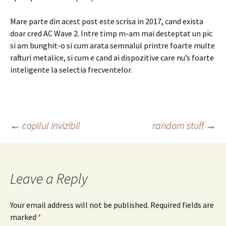
Mare parte din acest post este scrisa in 2017, cand exista
doar cred AC Wave 2. Intre timp m-am mai desteptat un pic
si am bunghit-o si cum arata semnalul printre foarte multe
rafturi metalice, si cum e cand ai dispozitive care nu’s foarte
inteligente la selectia frecventelor.
Post
←
copilul invizibil
random stuff
→
navigation
Leave a Reply
Your email address will not be published.
Required fields are
marked
*