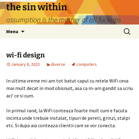
Skip
the sin within
to
assumption is the mother of all fuckups
content
Search
Menu
for:
wi-fi design
January 8, 2023
diverse
computers
In ultima vreme mi-am tot batut capul cu retele WiFi ceva
mai mult decat in mod obisnuit, asa ca m-am gandit sa scriu
aci’ ce si cum.
In primul rand, la WiFi conteaza foarte mult cum e facuta
incinta unde trebuie instalat, tipuri de pereti, grinzi, stalpi
etc. Si dupa aia conteaza clientii care se vor conecta.