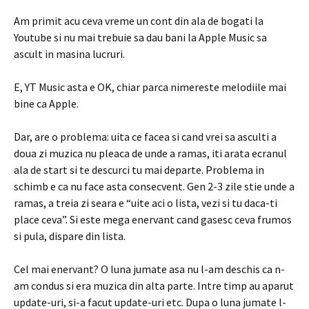
Am primit acu ceva vreme un cont din ala de bogati la
Youtube si nu mai trebuie sa dau bani la Apple Music sa
ascult in masina lucruri.
E, YT Music asta e OK, chiar parca nimereste melodiile mai
bine ca Apple.
Dar, are o problema: uita ce facea si cand vrei sa asculti a
doua zi muzica nu pleaca de unde a ramas, iti arata ecranul
ala de start si te descurci tu mai departe. Problema in
schimb e ca nu face asta consecvent. Gen 2-3 zile stie unde a
ramas, a treia zi seara e “uite aci o lista, vezi si tu daca-ti
place ceva”. Si este mega enervant cand gasesc ceva frumos
si pula, dispare din lista.
Cel mai enervant? O luna jumate asa nu l-am deschis ca n-
am condus si era muzica din alta parte. Intre timp au aparut
update-uri, si-a facut update-uri etc. Dupa o luna jumate l-