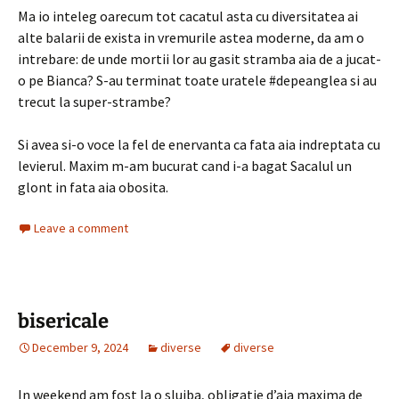
Ma io inteleg oarecum tot cacatul asta cu diversitatea ai
alte balarii de exista in vremurile astea moderne, da am o
intrebare: de unde mortii lor au gasit stramba aia de a jucat-
o pe Bianca? S-au terminat toate uratele #depeanglea si au
trecut la super-strambe?
Si avea si-o voce la fel de enervanta ca fata aia indreptata cu
levierul. Maxim m-am bucurat cand i-a bagat Sacalul un
glont in fata aia obosita.
Leave a comment
bisericale
December 9, 2024
diverse
diverse
In weekend am fost la o slujba, obligatie d’aia maxima de