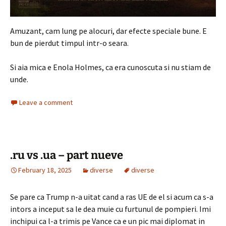
Amuzant, cam lung pe alocuri, dar efecte speciale bune. E
bun de pierdut timpul intr-o seara.
Si aia mica e Enola Holmes, ca era cunoscuta si nu stiam de
unde.
Leave a comment
.ru vs .ua – part nueve
February 18, 2025
diverse
diverse
Se pare ca Trump n-a uitat cand a ras UE de el si acum ca s-a
intors a inceput sa le dea muie cu furtunul de pompieri. Imi
inchipui ca l-a trimis pe Vance ca e un pic mai diplomat in