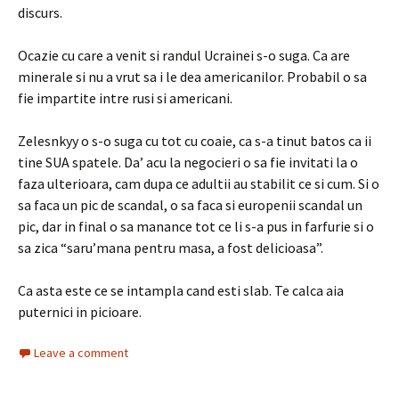
discurs.
Ocazie cu care a venit si randul Ucrainei s-o suga. Ca are
minerale si nu a vrut sa i le dea americanilor. Probabil o sa
fie impartite intre rusi si americani.
Zelesnkyy o s-o suga cu tot cu coaie, ca s-a tinut batos ca ii
tine SUA spatele. Da’ acu la negocieri o sa fie invitati la o
faza ulterioara, cam dupa ce adultii au stabilit ce si cum. Si o
sa faca un pic de scandal, o sa faca si europenii scandal un
pic, dar in final o sa manance tot ce li s-a pus in farfurie si o
sa zica “saru’mana pentru masa, a fost delicioasa”.
Ca asta este ce se intampla cand esti slab. Te calca aia
puternici in picioare.
Leave a comment