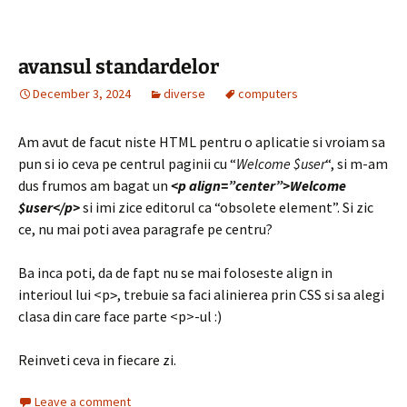
avansul standardelor
December 3, 2024
diverse
computers
Am avut de facut niste HTML pentru o aplicatie si vroiam sa
pun si io ceva pe centrul paginii cu “
Welcome $user
“, si m-am
dus frumos am bagat un
<p align=”center”>Welcome
$user</p>
si imi zice editorul ca “obsolete element”. Si zic
ce, nu mai poti avea paragrafe pe centru?
Ba inca poti, da de fapt nu se mai foloseste align in
interioul lui <p
, trebuie sa faci alinierea prin CSS si sa alegi
>
clasa din care face parte <p>-ul :)
Reinveti ceva in fiecare zi.
Leave a comment