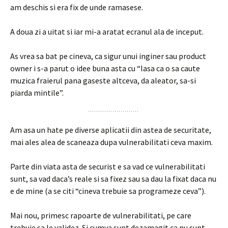
am deschis si era fix de unde ramasese.
A doua zi a uitat si iar mi-a aratat ecranul ala de inceput.
As vrea sa bat pe cineva, ca sigur unui inginer sau product
owner i s-a parut o idee buna asta cu “lasa ca o sa caute
muzica fraierul pana gaseste altceva, da aleator, sa-si
piarda mintile”.
Am asa un hate pe diverse aplicatii din astea de securitate,
mai ales alea de scaneaza dupa vulnerabilitati ceva maxim.
Parte din viata asta de securist e sa vad ce vulnerabilitati
sunt, sa vad daca’s reale si sa fixez sau sa dau la fixat daca nu
e de mine (a se citi “cineva trebuie sa programeze ceva”).
Mai nou, primesc rapoarte de vulnerabilitati, pe care
trebuie sa le validez. Si cumva sunt dezamagit ca nu sunt