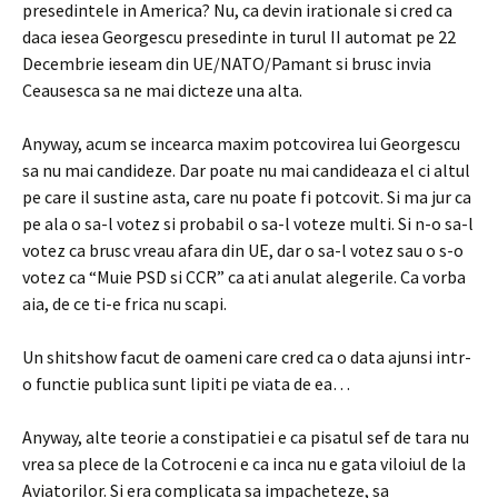
presedintele in America? Nu, ca devin irationale si cred ca
daca iesea Georgescu presedinte in turul II automat pe 22
Decembrie ieseam din UE/NATO/Pamant si brusc invia
Ceausesca sa ne mai dicteze una alta.
Anyway, acum se incearca maxim potcovirea lui Georgescu
sa nu mai candideze. Dar poate nu mai candideaza el ci altul
pe care il sustine asta, care nu poate fi potcovit. Si ma jur ca
pe ala o sa-l votez si probabil o sa-l voteze multi. Si n-o sa-l
votez ca brusc vreau afara din UE, dar o sa-l votez sau o s-o
votez ca “Muie PSD si CCR” ca ati anulat alegerile. Ca vorba
aia, de ce ti-e frica nu scapi.
Un shitshow facut de oameni care cred ca o data ajunsi intr-
o functie publica sunt lipiti pe viata de ea…
Anyway, alte teorie a constipatiei e ca pisatul sef de tara nu
vrea sa plece de la Cotroceni e ca inca nu e gata viloiul de la
Aviatorilor. Si era complicata sa impacheteze, sa