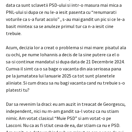
data ca sunt sclavetii PSD-ului si intr-o masura mai mica a
PNL-ului si dupa ce nu le-a iesit pasenta cu “renumarati
voturile ca s-a furat acolo” , s-au mai gandit un pic si ce le-a
basit mintea: sa se anuleze primul tur ca n-a iesit cine
trebuie.
Acum, decizia lor a creat o problema si mai mare: pisatul ala
cu ochi, pe nume Iohannis a decis de la sine putere ca el o
sa-si continue mandatul si dupa data de 21 Decembrie 2024.
Cumva il simt ca o sa bage o vacanta din aia serioasa pana
pe la jumatatea lui Ianuarie 2025 ca tot sunt planetele
aliniate. Si cum dracu sa nu bagi vacanta cand nu trebuie s-o
platesti tu?
Dar sa revenim la draci: eu am auzit in treacat de Georgescu,
independent, nici nu m-am gandit sa-l votez ca nu stiam
nimic. Am votat clasicul “Muie PSD” si am votat-o pe
Lasconi. Nu ca as fi stiut ceva de ea, dar stiam ca nu e PSD.