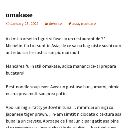
omakase
January 28, 2025
diverse
asia
,
mancare
Azi mi-o arsei in figuri si fusei la un restaurant de 3*
Michelin. Ca tot sunt in Asia, de ce sa nu bag niste sushi cum
ar trebui sa fie sushi si un pic mai mult.
Mancarea fu in stil omakase, adica mananci ce-ti prepara
bucatarul.
Best noodle soup ever. Avea un gust asa bun, umami, nimic
nu era prea mult sau prea putin.
Apoi un nigiri fatty yellowfin tuna… mmm. Si un nigi cu
japanese tiger prawn… n-am simtit niciodata o textura asa
buna la un crevete. Aproape de final un tipar gatit asa bine
si cu castraveti si inca o chestie de-o uitai… best eel ever.