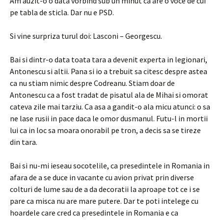
Am auzit-o o data vorbind sub un minut ca are o voce de cui
pe tabla de sticla. Dar nu e PSD.
Si vine surpriza turul doi: Lasconi – Georgescu.
Bai si dintr-o data toata tara a devenit experta in legionari,
Antonescu si altii. Pana si io a trebuit sa citesc despre astea
ca nu stiam nimic despre Codreanu. Stiam doar de
Antonescu ca a fost tradat de pisatul ala de Mihai si omorat
cateva zile mai tarziu. Ca asa a gandit-o ala micu atunci: o sa
ne lase rusii in pace daca le omor dusmanul. Futu-l in mortii
lui ca in loc sa moara onorabil pe tron, a decis sa se tireze
din tara.
Bai si nu-mi ieseau socotelile, ca presedintele in Romania in
afara de a se duce in vacante cu avion privat prin diverse
colturi de lume sau de a da decoratii la aproape tot ce i se
pare ca misca nu are mare putere. Dar te poti intelege cu
hoardele care cred ca presedintele in Romania e ca