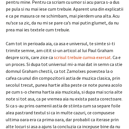
pentru mine. Pentru ca scriam cu umor si acu parca s-a dus
pe pula si nu mai iese cum trebuie. Aparent una din explicatii
e ca pe masura ce ne schimbam, mai pierdem una alta. Acu
nu’sce sa zic, da nu mi se pare ca’s mai putin glumet, da nu
prea mai ies textele cum trebuie.
Cam tot in perioada aia, ca asa e universul, te simte si-ti
trimite semne, am citit si-un articol al lui Paul Graham
despre scris, care zice ca
scrisul trebuie cumva exersat
. Ca e
un proces. Si dupa tot universul mi-a mai dat in semn ca stie
domnul Graham chestii, ca tot Zamolxes povestea la o
cafea ca unul din compozitorii astia de muzica clasica, prin
secolul trecut, punea hartie alba peste ce note punea acolo
pe cum s-o chema hartia aia muzicala, si dupa mai scria alte
note si tot asa, ca pe vremea aia nu exista pasta corectoare.
Si ca s-au prins oamenii astia de stiinta cum sa separe foile
alea pastrand textul si ca in multe cazuri, ce compusese
ultima oara era ca prima oara, dar probabil ca iterase prin
alte locuri si asa a ajuns la concluzia ca incepuse bine da nu