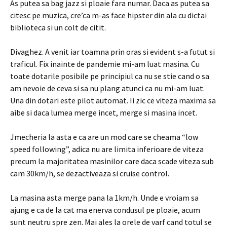
As putea sa bag jazz si ploaie fara numar. Daca as putea sa
citesc pe muzica, cre’ca m-as face hipster din ala cu dictai
biblioteca si un colt de citit.
Divaghez. A venit iar toamna prin oras si evident s-a futut si
traficul. Fix inainte de pandemie mi-am luat masina. Cu
toate dotarile posibile pe principiul ca nu se stie cand o sa
am nevoie de ceva si sa nu plang atunci ca nu mi-am luat.
Una din dotari este pilot automat. Ii zic ce viteza maxima sa
aibe si daca lumea merge incet, merge si masina incet.
Jmecheria la asta e ca are un mod care se cheama “low
speed following”, adica nu are limita inferioare de viteza
precum la majoritatea masinilor care daca scade viteza sub
cam 30km/h, se dezactiveaza si cruise control.
La masina asta merge pana la 1km/h. Unde e vroiam sa
ajung e ca de la cat ma enerva condusul pe ploaie, acum
sunt neutru spre zen. Mai ales la orele de varf cand totul se