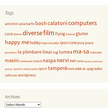
Tags
computers
calatorii
bash
amintiri
asia
barfe
film
diverse
glume
cura
flying
dileme
freebsd
happy me
hobby
ipocrizie
jncia
joace
improvizatie
ma-sa
la plimbare
linux
lumea
lug
mancare
jurnalism
nervi
masini
naspa
net
muisti
news
mediawiki
oameni politicosi
tampenii
uae
upgrades
sport
uk
texte
restaurante
quotes
python
wordpress
vwforum
Archives
Archives