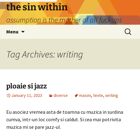
Skip
the sin within
to
assumption is the mother of all fuckups
content
Search
Menu
for:
Tag Archives: writing
ploaie si jazz
January 11, 2023
diverse
masini
,
texte
,
writing
Eu asociez vremea asta de toamna cu muzica in surdina
cumva, intr-un loc comfy si caldut. Si cea mai potrivita
muzica mi se pare jazz-ul.