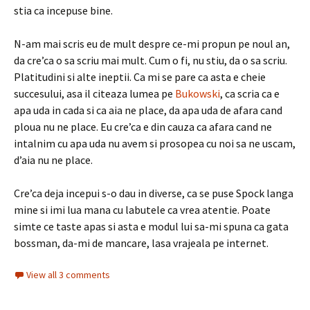
stia ca incepuse bine.
N-am mai scris eu de mult despre ce-mi propun pe noul an,
da cre’ca o sa scriu mai mult. Cum o fi, nu stiu, da o sa scriu.
Platitudini si alte ineptii. Ca mi se pare ca asta e cheie
succesului, asa il citeaza lumea pe
Bukowski
, ca scria ca e
apa uda in cada si ca aia ne place, da apa uda de afara cand
ploua nu ne place. Eu cre’ca e din cauza ca afara cand ne
intalnim cu apa uda nu avem si prosopea cu noi sa ne uscam,
d’aia nu ne place.
Cre’ca deja incepui s-o dau in diverse, ca se puse Spock langa
mine si imi lua mana cu labutele ca vrea atentie. Poate
simte ce taste apas si asta e modul lui sa-mi spuna ca gata
bossman, da-mi de mancare, lasa vrajeala pe internet.
View all 3 comments