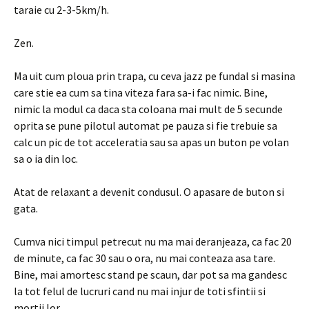
taraie cu 2-3-5km/h.
Zen.
Ma uit cum ploua prin trapa, cu ceva jazz pe fundal si masina
care stie ea cum sa tina viteza fara sa-i fac nimic. Bine,
nimic la modul ca daca sta coloana mai mult de 5 secunde
oprita se pune pilotul automat pe pauza si fie trebuie sa
calc un pic de tot acceleratia sau sa apas un buton pe volan
sa o ia din loc.
Atat de relaxant a devenit condusul. O apasare de buton si
gata.
Cumva nici timpul petrecut nu ma mai deranjeaza, ca fac 20
de minute, ca fac 30 sau o ora, nu mai conteaza asa tare.
Bine, mai amortesc stand pe scaun, dar pot sa ma gandesc
la tot felul de lucruri cand nu mai injur de toti sfintii si
mortii lor.