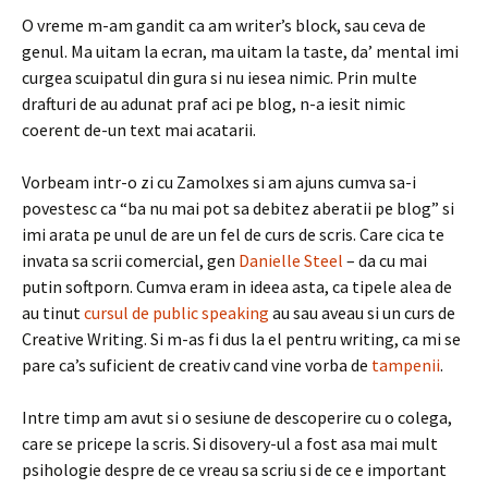
O vreme m-am gandit ca am writer’s block, sau ceva de
genul. Ma uitam la ecran, ma uitam la taste, da’ mental imi
curgea scuipatul din gura si nu iesea nimic. Prin multe
drafturi de au adunat praf aci pe blog, n-a iesit nimic
coerent de-un text mai acatarii.
Vorbeam intr-o zi cu Zamolxes si am ajuns cumva sa-i
povestesc ca “ba nu mai pot sa debitez aberatii pe blog” si
imi arata pe unul de are un fel de curs de scris. Care cica te
invata sa scrii comercial, gen
Danielle Steel
– da cu mai
putin softporn. Cumva eram in ideea asta, ca tipele alea de
au tinut
cursul de public speaking
au sau aveau si un curs de
Creative Writing. Si m-as fi dus la el pentru writing, ca mi se
pare ca’s suficient de creativ cand vine vorba de
tampenii
.
Intre timp am avut si o sesiune de descoperire cu o colega,
care se pricepe la scris. Si disovery-ul a fost asa mai mult
psihologie despre de ce vreau sa scriu si de ce e important