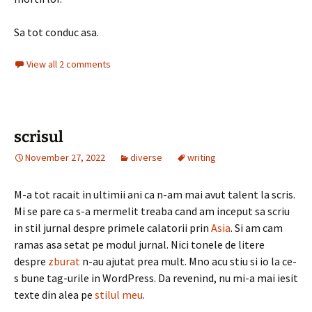
Sa tot conduc asa.
View all 2 comments
scrisul
November 27, 2022
diverse
writing
M-a tot racait in ultimii ani ca n-am mai avut talent la scris.
Mi se pare ca s-a mermelit treaba cand am inceput sa scriu
in stil jurnal despre primele calatorii prin
Asia
. Si am cam
ramas asa setat pe modul jurnal. Nici tonele de litere
despre
zburat
n-au ajutat prea mult. Mno acu stiu si io la ce-
s bune tag-urile in WordPress. Da revenind, nu mi-a mai iesit
texte din alea pe
stilul meu
.