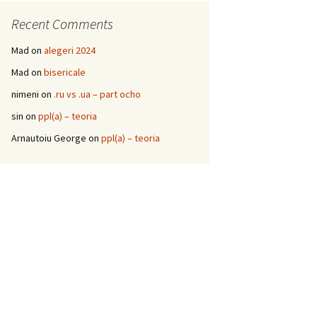
Recent Comments
Mad
on
alegeri 2024
Mad
on
bisericale
nimeni
on
.ru vs .ua – part ocho
sin
on
ppl(a) – teoria
Arnautoiu George
on
ppl(a) – teoria