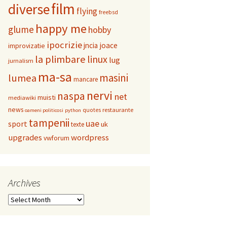
film
diverse
flying
freebsd
happy me
glume
hobby
ipocrizie
jncia
joace
improvizatie
la plimbare
linux
lug
jurnalism
ma-sa
masini
lumea
mancare
nervi
naspa
net
muisti
mediawiki
news
restaurante
quotes
oameni politicosi
python
tampenii
uae
sport
uk
texte
upgrades
wordpress
vwforum
Archives
Archives