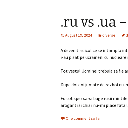
.ru vs .ua 
August 19, 2024
diverse
d
A devenit ridicol ce se intampla intr
i-au pisat pe ucraineni cu nucleare 
Tot vestul Ucrainei trebuia sa fie a
Dupa doi ani jumate de razboi nu-mi
Eu tot sper sa-si bage rusii mintile 
aroganti si chiar nu-mi place fata l
One comment so far