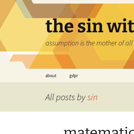
Skip
to
content
the sin wi
assumption is the mother of all
about
gdpr
All posts by
sin
matematic