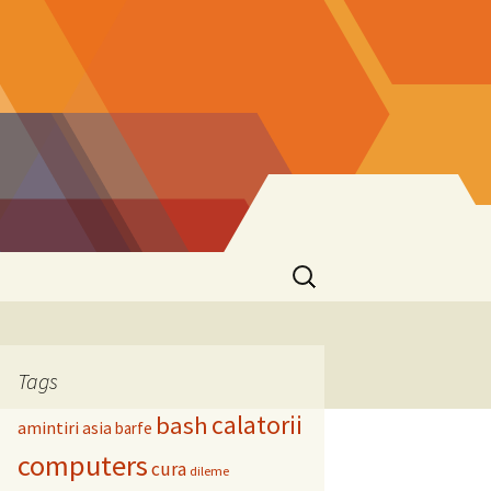
Search
for:
Tags
calatorii
bash
amintiri
asia
barfe
computers
cura
dileme