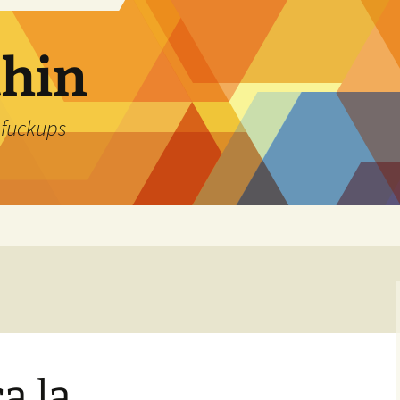
thin
 fuckups
a la