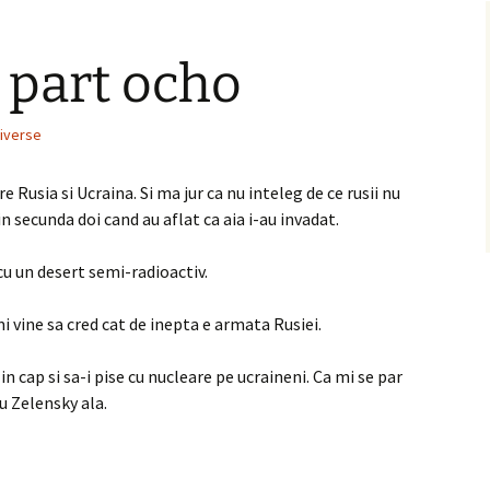
– part ocho
iverse
e Rusia si Ucraina. Si ma jur ca nu inteleg de ce rusii nu
in secunda doi cand au aflat ca aia i-au invadat.
cu un desert semi-radioactiv.
 vine sa cred cat de inepta e armata Rusiei.
in cap si sa-i pise cu nucleare pe ucraineni. Ca mi se par
u Zelensky ala.