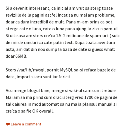
Si a devenit interesant, ca initial am vrut sa sterg toate
reviziile de la pagini astfel incat sa nu mai am probleme,
doar ca dura incredibil de mult. Pana m-am prins ca pot
sterge cate o luna, cate o luna pana ajung la zi cu spam-ul.
Si uite asa am sters cre’ca 1.5-2 milioane de spam-uri :( sute
de mii de randuri cu cate putin text. Dupa toata aventura
asta, am dat din nou dump la baza de date si guess what:
doar 66MB.
Sters /var/lib/mysql, pornit MySQL sa-si refaca bazele de
date, import si acu sunt iar fericit.
Acu merge blogul bine, merge si wiki-ul cam cum trebuie.
Mai am sa ma prind cum draci sterg vreo 1700 de pagini de
talk aiurea in mod automat sa nu ma ia plansul manual si
cre’ca o sa fie OK overall.
Leave a comment