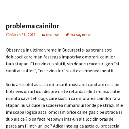
problema cainilor
March 31, 2011
diverse
ma-sa
,
nervi
Observ ca in ultima vreme in Bucuresti s-au strans toti
dobitocii care manifesteaza impotriva omorarii cainilor
fara stapan. Ei nu vin cu solutii, vin doar cu cacaturi gen “si
cainii au suflet”, “nu e vina lor” si alte asemenea ineptii.
Scriu articolul asta ca mi-a sarit mustarul cand am citit pe
hotnews un articol despre niste retardati dintr-o asociatie
numita save teh dogs care sustin ca omorarea cainilor fara
stapan nu va duce la scaderea numarului lor de pe strazi. Mie
imi scapa logica asta: omoram orice caine gasit pe strada si
dup aia ce ? o sa faca respawn intr-un alt loc din oras de
parca am fi intr-un joc ? Adica inteleg ca astia cu protectia