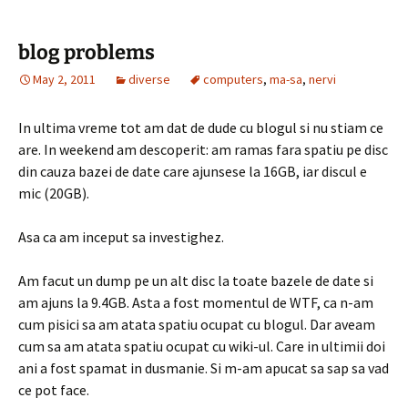
blog problems
May 2, 2011
diverse
computers
,
ma-sa
,
nervi
In ultima vreme tot am dat de dude cu blogul si nu stiam ce
are. In weekend am descoperit: am ramas fara spatiu pe disc
din cauza bazei de date care ajunsese la 16GB, iar discul e
mic (20GB).
Asa ca am inceput sa investighez.
Am facut un dump pe un alt disc la toate bazele de date si
am ajuns la 9.4GB. Asta a fost momentul de WTF, ca n-am
cum pisici sa am atata spatiu ocupat cu blogul. Dar aveam
cum sa am atata spatiu ocupat cu wiki-ul. Care in ultimii doi
ani a fost spamat in dusmanie. Si m-am apucat sa sap sa vad
ce pot face.