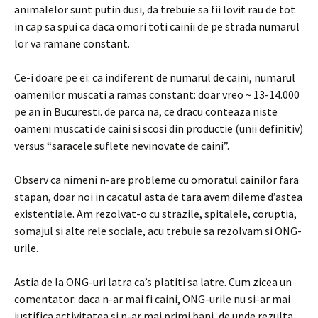
animalelor sunt putin dusi, da trebuie sa fii lovit rau de tot
in cap sa spui ca daca omori toti cainii de pe strada numarul
lor va ramane constant.
Ce-i doare pe ei: ca indiferent de numarul de caini, numarul
oamenilor muscati a ramas constant: doar vreo ~ 13-14.000
pe an in Bucuresti. de parca na, ce dracu conteaza niste
oameni muscati de caini si scosi din productie (unii definitiv)
versus “saracele suflete nevinovate de caini”.
Observ ca nimeni n-are probleme cu omoratul cainilor fara
stapan, doar noi in cacatul asta de tara avem dileme d’astea
existentiale. Am rezolvat-o cu strazile, spitalele, coruptia,
somajul si alte rele sociale, acu trebuie sa rezolvam si ONG-
urile.
Astia de la ONG-uri latra ca’s platiti sa latre. Cum zicea un
comentator: daca n-ar mai fi caini, ONG-urile nu si-ar mai
justifica activitatea si n-ar mai primi bani, de unde rezulta