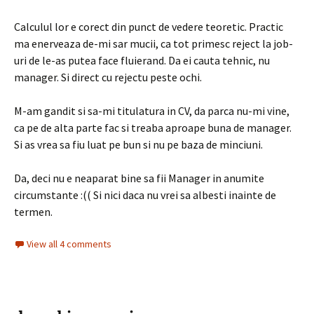
Calculul lor e corect din punct de vedere teoretic. Practic
ma enerveaza de-mi sar mucii, ca tot primesc reject la job-
uri de le-as putea face fluierand. Da ei cauta tehnic, nu
manager. Si direct cu rejectu peste ochi.
M-am gandit si sa-mi titulatura in CV, da parca nu-mi vine,
ca pe de alta parte fac si treaba aproape buna de manager.
Si as vrea sa fiu luat pe bun si nu pe baza de minciuni.
Da, deci nu e neaparat bine sa fii Manager in anumite
circumstante :(( Si nici daca nu vrei sa albesti inainte de
termen.
View all 4 comments