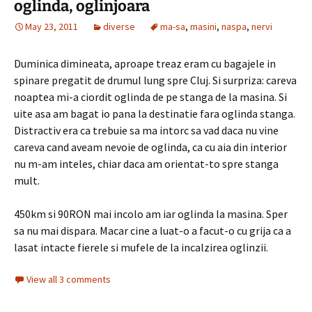
oglinda, oglinjoara
May 23, 2011
diverse
ma-sa
,
masini
,
naspa
,
nervi
Duminica dimineata, aproape treaz eram cu bagajele in
spinare pregatit de drumul lung spre Cluj. Si surpriza: careva
noaptea mi-a ciordit oglinda de pe stanga de la masina. Si
uite asa am bagat io pana la destinatie fara oglinda stanga.
Distractiv era ca trebuie sa ma intorc sa vad daca nu vine
careva cand aveam nevoie de oglinda, ca cu aia din interior
nu m-am inteles, chiar daca am orientat-to spre stanga
mult.
450km si 90RON mai incolo am iar oglinda la masina. Sper
sa nu mai dispara. Macar cine a luat-o a facut-o cu grija ca a
lasat intacte fierele si mufele de la incalzirea oglinzii.
View all 3 comments