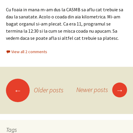
Cu foaia in mana m-am dus la CASMB sa aflu cat trebuie sa
dau la sanatate. Acolo o coada din aia kilometrica. Mi-am
bagat organul si-am plecat. Ca era 11, programul se
termina la 12:30 si la cum se misca coada nu apucam. Sa
vedem daca se poate afla si altfel cat trebuie sa platesc.
View all 2 comments
Posts
→
←
Newer posts
Older posts
navigation
Tags