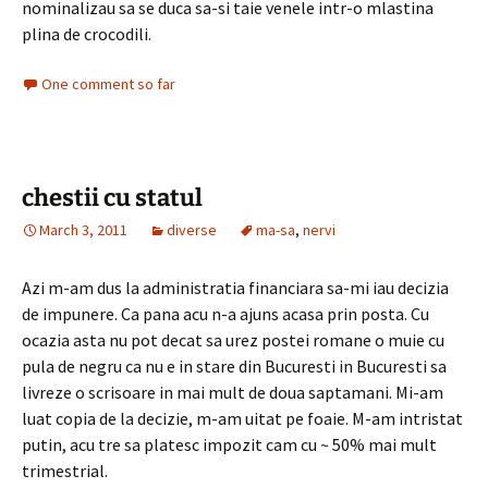
nominalizau sa se duca sa-si taie venele intr-o mlastina
plina de crocodili.
One comment so far
chestii cu statul
March 3, 2011
diverse
ma-sa
,
nervi
Azi m-am dus la administratia financiara sa-mi iau decizia
de impunere. Ca pana acu n-a ajuns acasa prin posta. Cu
ocazia asta nu pot decat sa urez postei romane o muie cu
pula de negru ca nu e in stare din Bucuresti in Bucuresti sa
livreze o scrisoare in mai mult de doua saptamani. Mi-am
luat copia de la decizie, m-am uitat pe foaie. M-am intristat
putin, acu tre sa platesc impozit cam cu ~ 50% mai mult
trimestrial.