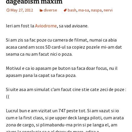
dageabism maxim
May 27, 2012
diverse
bash
,
ma-sa
,
naspa
,
nervi
Ieri am fost la
Aviodrome
, sa vad avioane.
Si am zis sa fac poze cu camera de filmat, numai ca abia
acasa cand am scos SD card-ul sa copiez pozele mi-am dat
seama ca nu am facut nici o poza.
Motivul e ca io apasam pe buton sa faca doar focus, nu il
apasam pana la capat sa faca poza.
Si uite asa am simulat c’am facut cine stie cate zeci de poze :
((
Lucrul bun e am vizitat un 747 peste tot. Si am vazut si io
cum e la first class, si pe upper deck langa piloti, cum arata
zona de cargo, si plimabandu-ma prin si pe langa el, am
ajuns la concluzia ca e al dracu de mare, adica e