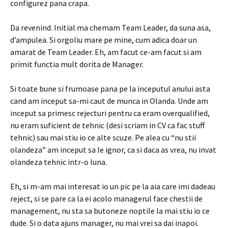
configurez pana crapa.
Da revenind. Initial ma chemam Team Leader, da suna asa,
d’ampulea. Si orgoliu mare pe mine, cum adica doar un
amarat de Team Leader. Eh, am facut ce-am facut si am
primit functia mult dorita de Manager.
Si toate bune si frumoase pana pe la inceputul anului asta
cand am inceput sa-mi caut de munca in Olanda. Unde am
inceput sa primesc rejecturi pentru ca eram overqualified,
nu eram suficient de tehnic (desi scriam in CV ca fac stuff
tehnic) sau mai stiu io ce alte scuze. Pe alea cu “nu stii
olandeza” am inceput sa le ignor, ca si daca as vrea, nu invat
olandeza tehnic intr-o luna.
Eh, si m-am mai interesat io un pic pe la aia care imi dadeau
reject, si se pare ca la ei acolo managerul face chestii de
management, nu sta sa butoneze noptile la mai stiu io ce
dude. Si o data ajuns manager, nu mai vrei sa dai inapoi.