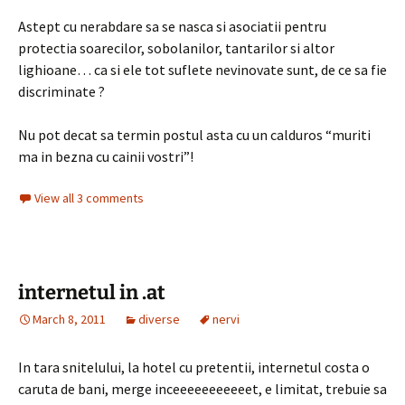
Astept cu nerabdare sa se nasca si asociatii pentru
protectia soarecilor, sobolanilor, tantarilor si altor
lighioane… ca si ele tot suflete nevinovate sunt, de ce sa fie
discriminate ?
Nu pot decat sa termin postul asta cu un calduros “muriti
ma in bezna cu cainii vostri”!
View all 3 comments
internetul in .at
March 8, 2011
diverse
nervi
In tara snitelului, la hotel cu pretentii, internetul costa o
caruta de bani, merge inceeeeeeeeeeet, e limitat, trebuie sa