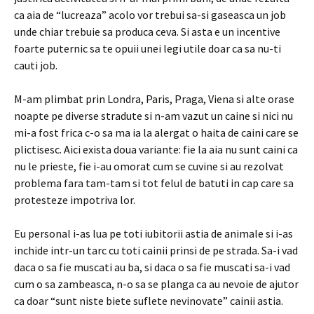
ca aia de “lucreaza” acolo vor trebui sa-si gaseasca un job
unde chiar trebuie sa produca ceva. Si asta e un incentive
foarte puternic sa te opuii unei legi utile doar ca sa nu-ti
cauti job.
M-am plimbat prin Londra, Paris, Praga, Viena si alte orase
noapte pe diverse stradute si n-am vazut un caine si nici nu
mi-a fost frica c-o sa ma ia la alergat o haita de caini care se
plictisesc. Aici exista doua variante: fie la aia nu sunt caini ca
nu le prieste, fie i-au omorat cum se cuvine si au rezolvat
problema fara tam-tam si tot felul de batuti in cap care sa
protesteze impotriva lor.
Eu personal i-as lua pe toti iubitorii astia de animale si i-as
inchide intr-un tarc cu toti cainii prinsi de pe strada. Sa-i vad
daca o sa fie muscati au ba, si daca o sa fie muscati sa-i vad
cum o sa zambeasca, n-o sa se planga ca au nevoie de ajutor
ca doar “sunt niste biete suflete nevinovate” cainii astia.