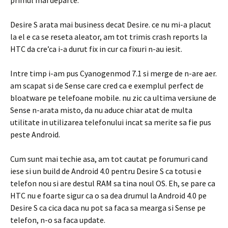
primul mai departe.
Desire S arata mai business decat Desire. ce nu mi-a placut
la el e ca se reseta aleator, am tot trimis crash reports la
HTC da cre’ca i-a durut fix in cur ca fixuri n-au iesit.
Intre timp i-am pus Cyanogenmod 7.1 si merge de n-are aer.
am scapat si de Sense care cred ca e exemplul perfect de
bloatware pe telefoane mobile. nu zic ca ultima versiune de
Sense n-arata misto, da nu aduce chiar atat de multa
utilitate in utilizarea telefonului incat sa merite sa fie pus
peste Android.
Cum sunt mai techie asa, am tot cautat pe forumuri cand
iese si un build de Android 4.0 pentru Desire S ca totusi e
telefon nou si are destul RAM sa tina noul OS. Eh, se pare ca
HTC nu e foarte sigur ca o sa dea drumul la Android 4.0 pe
Desire S ca cica daca nu pot sa faca sa mearga si Sense pe
telefon, n-o sa faca update.