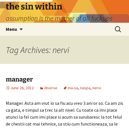
Skip
the sin within
to
assumption is the mother of all fuckups
content
Search
Menu
for:
Tag Archives: nervi
manager
June 26, 2012
diverse
ma-sa
,
naspa
,
nervi
Manager. Asta am vrut io sa fiu acu vreo 3 ani or so. Ca am zis
ca gata, e timpul sa trec la alt nivel. Cu toate ca imi place
atunci la fel cum imi place si acum sa surubaresc la tot felul
de chestii cat mai tehnice, sa stiu cum functioneaza, sa le