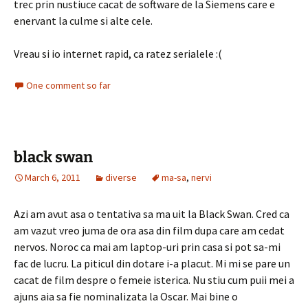
trec prin nustiuce cacat de software de la Siemens care e
enervant la culme si alte cele.
Vreau si io internet rapid, ca ratez serialele :(
One comment so far
black swan
March 6, 2011
diverse
ma-sa
,
nervi
Azi am avut asa o tentativa sa ma uit la Black Swan. Cred ca
am vazut vreo juma de ora asa din film dupa care am cedat
nervos. Noroc ca mai am laptop-uri prin casa si pot sa-mi
fac de lucru. La piticul din dotare i-a placut. Mi mi se pare un
cacat de film despre o femeie isterica. Nu stiu cum puii mei a
ajuns aia sa fie nominalizata la Oscar. Mai bine o