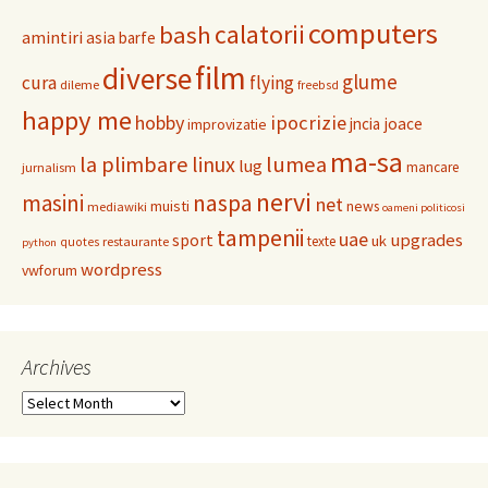
computers
calatorii
bash
amintiri
asia
barfe
film
diverse
glume
cura
flying
dileme
freebsd
happy me
hobby
ipocrizie
jncia
joace
improvizatie
ma-sa
la plimbare
linux
lumea
lug
mancare
jurnalism
nervi
masini
naspa
net
muisti
news
mediawiki
oameni politicosi
tampenii
uae
upgrades
sport
uk
texte
restaurante
quotes
python
wordpress
vwforum
Archives
Archives